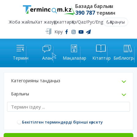
Базада барлығы
390 787
термин
Жоба жайлы
Хат жазу
Құжаттар
Қаз
/
Qaz
/
Рус
/
Eng
Қараңғы
Кіру
Термин
Алаң
Мақалалар
Кітаптар
Библиогра
Категорияны таңдаңыз
Барлығы
Бекітілген терминдерді бірінші көрсету