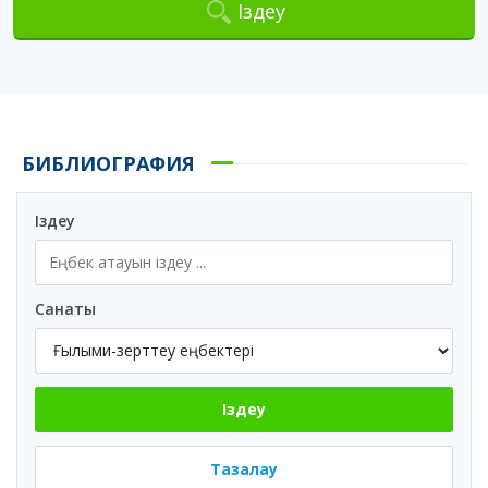
Іздеу
БИБЛИОГРАФИЯ
Іздеу
Санаты
Іздеу
Тазалау