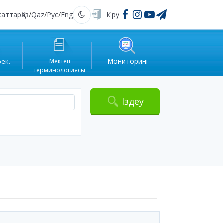
жаттар
Қаз
/
Qaz
/
Рус
/
Eng
Кіру
Қараңғы
Мониторинг
рек.
Мектеп
терминологиясы
Іздеу