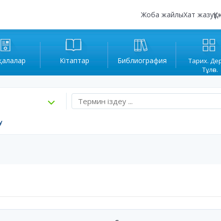
Жоба жайлы
Хат жазу
Құ
қалалар
Кітаптар
Библиография
Тарих. Де
Тұлға.
у