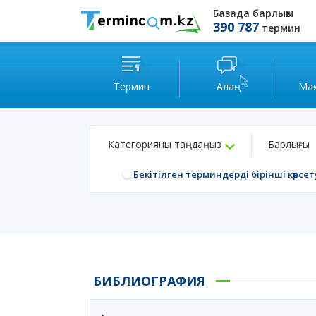
Базада барлығы
390 787
термин
Термин
Алаң
Ма
Категорияны таңдаңыз
Барлығы
Бекітілген терминдерді бірінші көрсет
БИБЛИОГРАФИЯ