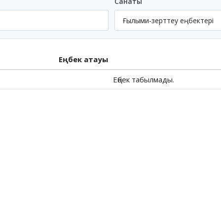
Санаты
Еңбек атауы
Еңбек табылмады.