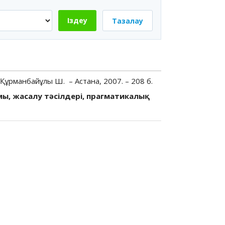
Іздеу
Тазалау
Құрманбайұлы Ш. – Астана, 2007. – 208 б.
ы, жасалу тәсілдері, прагматикалық