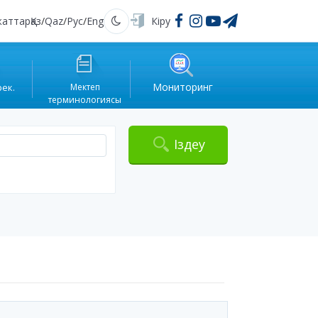
жаттар
Қаз
/
Qaz
/
Рус
/
Eng
Кіру
Қараңғы
Мониторинг
рек.
Мектеп
терминологиясы
Іздеу