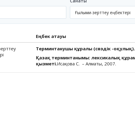
Санаты
Еңбек атауы
зерттеу
Терминтанушы құралы (сөздік -оқулық).
рі
Қазақ терминтанымы: лексикалық құрам
қызметі.
Исақова С. – Алматы, 2007.