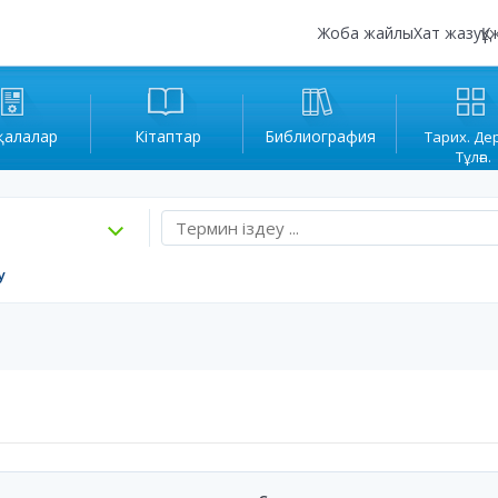
Жоба жайлы
Хат жазу
Құ
қалалар
Кітаптар
Библиография
Тарих. Де
Тұлға.
у