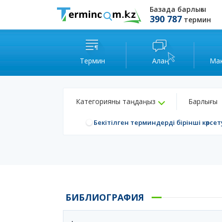
Базада барлығы
390 787
термин
Термин
Алаң
Ма
Категорияны таңдаңыз
Барлығы
Бекітілген терминдерді бірінші көрсет
БИБЛИОГРАФИЯ