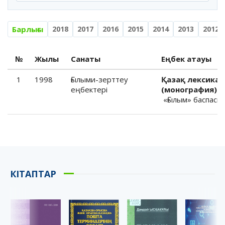
Барлығы
2018
2017
2016
2015
2014
2013
2012
№
Жылы
Санаты
Еңбек атауы
1
1998
Ғылыми-зерттеу
Қазақ лексика
еңбектері
(монография) .
«Ғылым» баспасы, 
КІТАПТАР