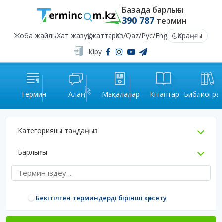
Базада барлығы
390 787
термин
Жоба жайлы
Хат жазу
Құжаттар
Қаз
/
Qaz
/
Рус
/
Eng
Қараңғы
Кіру
Термин
Алаң
Мақалалар
Кітаптар
Библиогра
Категорияны таңдаңыз
Барлығы
Бекітілген терминдерді бірінші көрсету