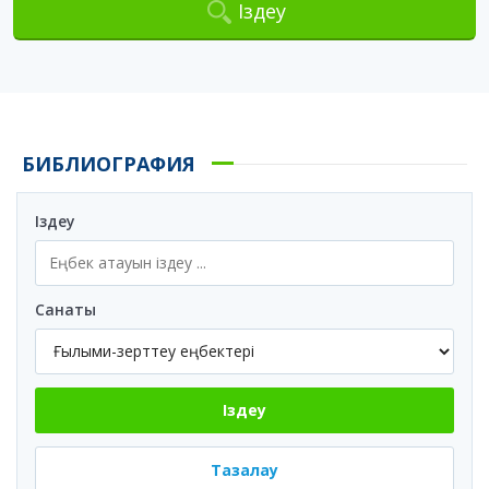
Іздеу
БИБЛИОГРАФИЯ
Іздеу
Санаты
Іздеу
Тазалау