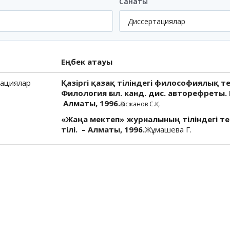
Санаты
Еңбек атауы
ациялар
Қазіргі қазақ тіліндегі философиялық т
Филология ғыл. канд. дис. авторефреты. М
Алматы, 1996.
Әлісжанов С.Қ.
«Жаңа мектеп» журналының тіліндегі те
тілі. – Алматы, 1996.
Жұмашева Г.