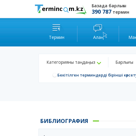
Базада барлығы
390 787
термин
Термин
Алаң
Ма
Категорияны таңдаңыз
Барлығы
Бекітілген терминдерді бірінші көрсет
БИБЛИОГРАФИЯ