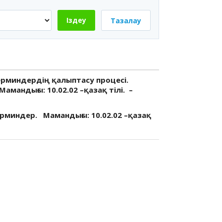
Іздеу
Тазалау
ерминдердің қалыптасу процесі.
амандығы: 10.02.02 –қазақ тілі. –
рминдер. Мамандығы: 10.02.02 –қазақ