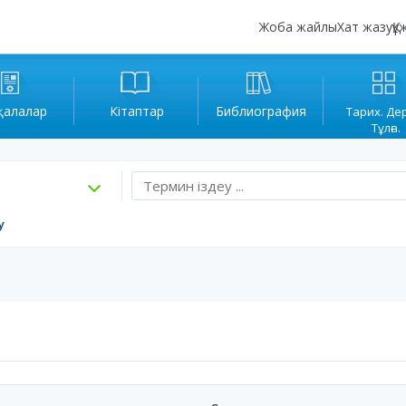
Жоба жайлы
Хат жазу
Құ
қалалар
Кітаптар
Библиография
Тарих. Де
Тұлға.
у