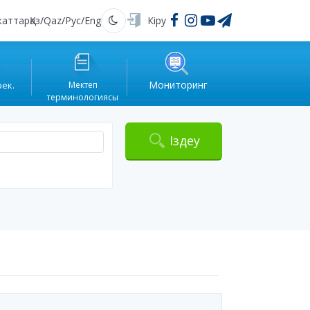
жаттар
Қаз
/
Qaz
/
Рус
/
Eng
Кіру
Қараңғы
Мониторинг
рек.
Мектеп
терминологиясы
Іздеу