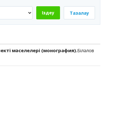
Іздеу
Тазалау
екті мәселелері (монография).
Біләлов