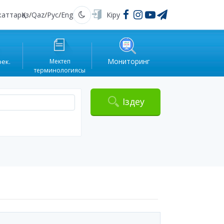
жаттар
Қаз
/
Qaz
/
Рус
/
Eng
Кіру
Қараңғы
Мониторинг
рек.
Мектеп
терминологиясы
Іздеу