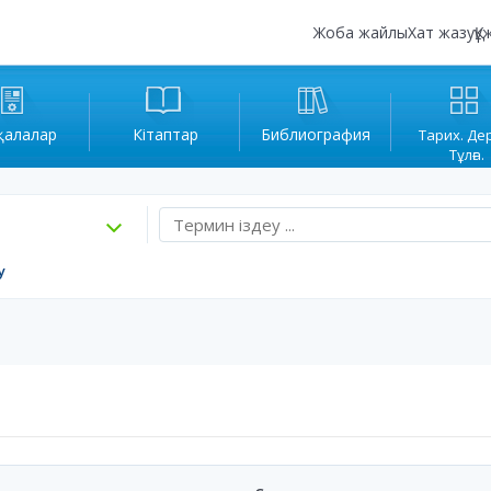
Жоба жайлы
Хат жазу
Құ
қалалар
Кітаптар
Библиография
Тарих. Де
Тұлға.
у