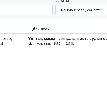
Санаты
Еңбек атауы
зерттеу
Ұлттық ғылым тілін қалыптастырудың өз
рі
Ш. –Алматы, 1996. -426 б.