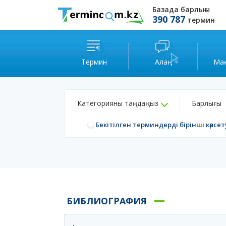
Базада барлығы
390 787
термин
Термин
Алаң
Ма
Категорияны таңдаңыз
Барлығы
Бекітілген терминдерді бірінші көрсет
БИБЛИОГРАФИЯ