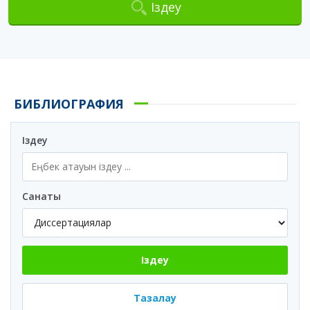
Іздеу
БИБЛИОГРАФИЯ
Іздеу
Санаты
Іздеу
Тазалау