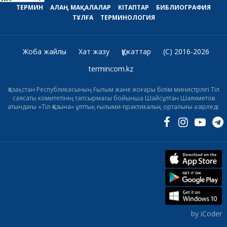
ТЕРМИН
АЛАҢ
МАҚАЛАЛАР
КІТАПТАР
БИБЛИОГРАФИЯ
ТҰЛҒА
ТЕРМИНОЛОГИЯ
Жоба жайлы
Хат жазу
Құжаттар
(C) 2016-2026
termincom.kz
Қазақстан Республикасының Ғылым және жоғары білім министрлігі Тіл
саясаты комитетінің тапсырмасы бойынша Шайсұлтан Шаяхметов
атындағы «Тіл-Қазына» ұлттық ғылыми-практикалық орталығы әзірледі.
by iCoder