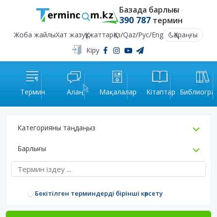
Базада барлығы
390 787
термин
Жоба жайлы
Хат жазу
Құжаттар
Қаз
/
Qaz
/
Рус
/
Eng
Қараңғы
Кіру
Термин
Алаң
Мақалалар
Кітаптар
Библиогра
Категорияны таңдаңыз
Барлығы
Бекітілген терминдерді бірінші көрсету