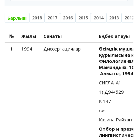
Барлығы
2018
2017
2016
2015
2014
2013
2012
№
Жылы
Санаты
Еңбек атауы
1
1994
Диссертациялар
Өсімдік мүшел
құрылысына қа
Филология ғыл.
Мамандығы: 10.0
Алматы, 1994.-2
СИГЛА: A1
1) Д94/529
К 147
rus
Казина Райхан А
Отбор и презет
лингвистически