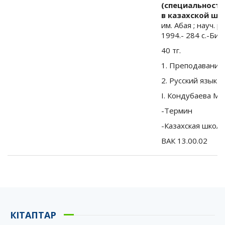
(специальность
в казахской шк
им. Абая ; науч. 
1994.- 284 с.-Биб
40 тг.
1. Преподавание
2. Русский язык
I. Кондубаева М.Р
-Термин
-Казахская школа
ВАК 13.00.02
КІТАПТАР