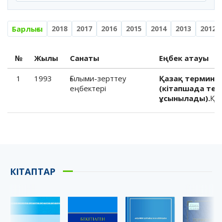
Барлығы
2018
2017
2016
2015
2014
2013
2012
№
Жылы
Санаты
Еңбек атауы
1
1993
Ғылыми-зерттеу
Қазақ терминол
еңбектері
(кітапшада тер
ұсынылады).
Қай
КІТАПТАР