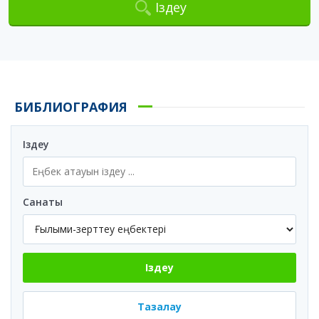
Іздеу
БИБЛИОГРАФИЯ
Іздеу
Санаты
Іздеу
Тазалау