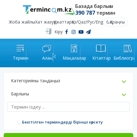
Базада барлығы
390 787
термин
Жоба жайлы
Хат жазу
Құжаттар
Қаз
/
Qaz
/
Рус
/
Eng
Қараңғы
Кіру
Термин
Алаң
Мақалалар
Кітаптар
Библиогра
Категорияны таңдаңыз
Барлығы
Бекітілген терминдерді бірінші көрсету