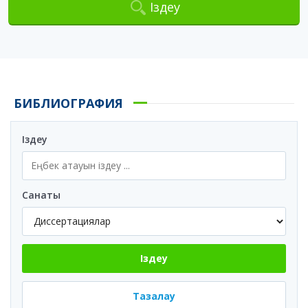
Іздеу
БИБЛИОГРАФИЯ
Іздеу
Санаты
Іздеу
Тазалау