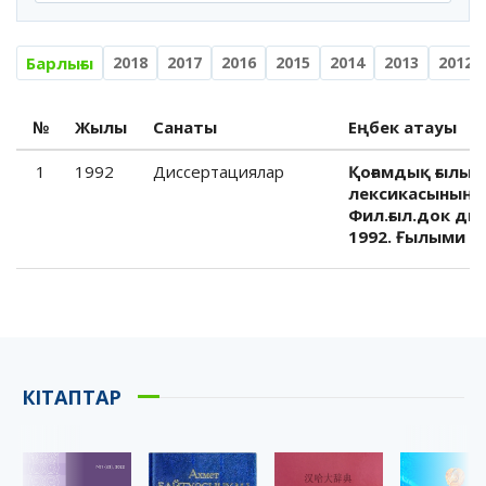
Барлығы
2018
2017
2016
2015
2014
2013
2012
№
Жылы
Санаты
Еңбек атауы
1
1992
Диссертациялар
Қоғамдық ғылы
лексикасының 
Фил.ғыл.док дис
1992. Ғылыми ке
КІТАПТАР