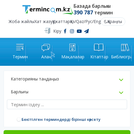
Базада барлығы
390 787
термин
Жоба жайлы
Хат жазу
Құжаттар
Қаз
/
Qaz
/
Рус
/
Eng
Қараңғы
Кіру
Термин
Алаң
Мақалалар
Кітаптар
Библиогра
Категорияны таңдаңыз
Барлығы
Бекітілген терминдерді бірінші көрсету