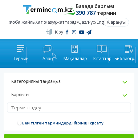
Базада барлығы
390 787
термин
Жоба жайлы
Хат жазу
Құжаттар
Қаз
/
Qaz
/
Рус
/
Eng
Қараңғы
Кіру
Термин
Алаң
Мақалалар
Кітаптар
Библиогра
Категорияны таңдаңыз
Барлығы
Бекітілген терминдерді бірінші көрсету