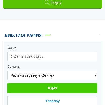
Іздеу
БИБЛИОГРАФИЯ
Іздеу
Санаты
Іздеу
Тазалау