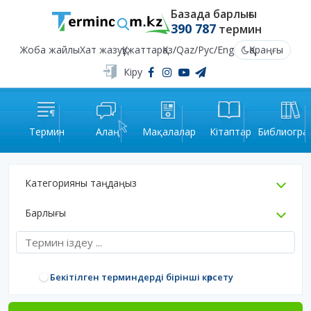
Базада барлығы
390 787
термин
Жоба жайлы
Хат жазу
Құжаттар
Қаз
/
Qaz
/
Рус
/
Eng
Қараңғы
Кіру
Термин
Алаң
Мақалалар
Кітаптар
Библиогра
Категорияны таңдаңыз
Барлығы
Бекітілген терминдерді бірінші көрсету