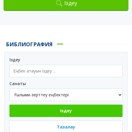
Іздеу
БИБЛИОГРАФИЯ
Іздеу
Санаты
Іздеу
Тазалау