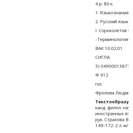
4 р. 80 к.
1. Языкознание
2. Русский язык
I. Сороколетов Ф.
-Терминология
ВАК 10.02.01
СИГЛА:
3) 04900013877
Ф 912
rus
Фролова Людмил
Текстообразую
канд. филол. наук
иностранных язык
рук. Страхова В.С..
149-172: 2 л. м/ф