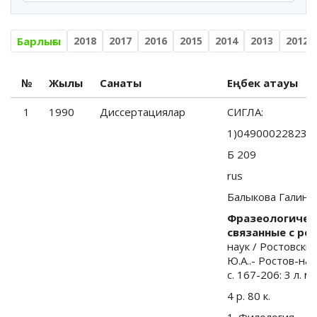
Барлығы
2018
2017
2016
2015
2014
2013
2012
№
Жылы
Санаты
Еңбек атауы
1
1990
Диссертациялар
СИГЛА:
1)04900022823
Б 209
rus
Балыкова Галина
Фразеологическ
связанные с ре
наук / Ростовский 
Ю.А..- Ростов-на-
с. 167-206: 3 л. м
4 р. 80 к.
1. Филология