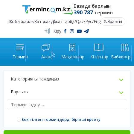
Базада барлығы
390 787
термин
Жоба жайлы
Хат жазу
Құжаттар
Қаз
/
Qaz
/
Рус
/
Eng
Қараңғы
Кіру
Термин
Алаң
Мақалалар
Кітаптар
Библиогра
Категорияны таңдаңыз
Барлығы
Бекітілген терминдерді бірінші көрсету