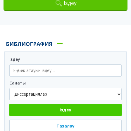
Іздеу
БИБЛИОГРАФИЯ
Іздеу
Санаты
Іздеу
Тазалау