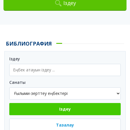
Іздеу
БИБЛИОГРАФИЯ
Іздеу
Санаты
Іздеу
Тазалау