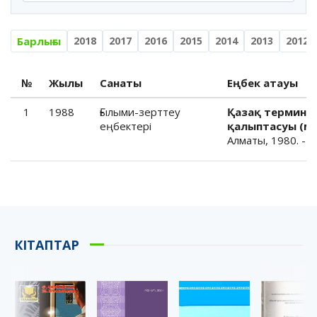
Барлығы
2018
2017
2016
2015
2014
2013
2012
№
Жылы
Санаты
Еңбек атауы
1
1988
Ғылыми-зерттеу
Қазақ термино
еңбектері
қалыптасуы (мо
Алматы, 1980. -15
КІТАПТАР