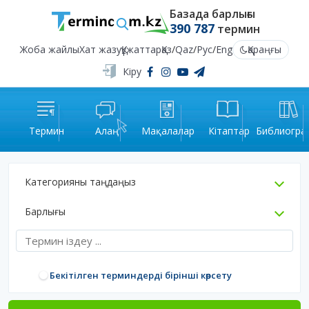
Базада барлығы
390 787
термин
Жоба жайлы
Хат жазу
Құжаттар
Қаз
/
Qaz
/
Рус
/
Eng
Қараңғы
Кіру
Термин
Алаң
Мақалалар
Кітаптар
Библиогра
Категорияны таңдаңыз
Барлығы
Бекітілген терминдерді бірінші көрсету