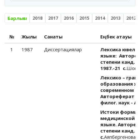
Барлығы
2018
2017
2016
2015
2014
2013
2012
№
Жылы
Санаты
Еңбек атауы
1
1987
Диссертациялар
Лексика ювелир
языке: Автореф.
степени канд. ф
1987.-21 с.
Шойбе
Лексико – грам
образования х
современном ка
Автореферат на
филог. наук - Ал
Истоки формир
медицинской т
языке. Автореф
степени канд. ф
с.
Аяпбергенова К.