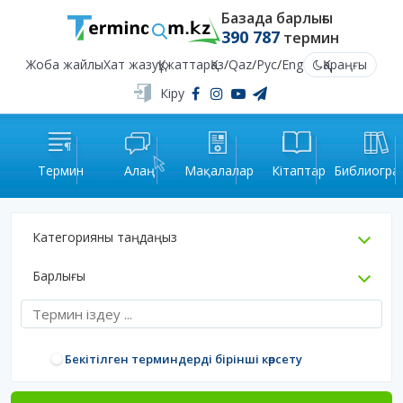
Базада барлығы
390 787
термин
Жоба жайлы
Хат жазу
Құжаттар
Қаз
/
Qaz
/
Рус
/
Eng
Қараңғы
Кіру
Термин
Алаң
Мақалалар
Кітаптар
Библиогра
Категорияны таңдаңыз
Барлығы
Бекітілген терминдерді бірінші көрсету