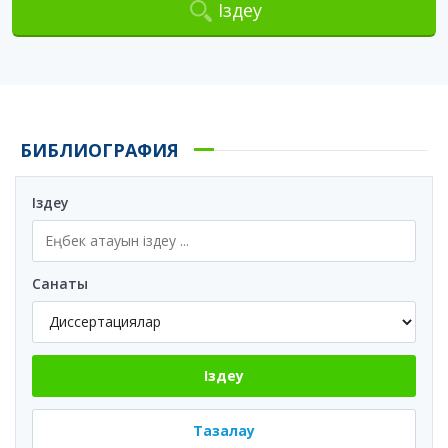
Іздеу
БИБЛИОГРАФИЯ
Іздеу
Санаты
Іздеу
Тазалау