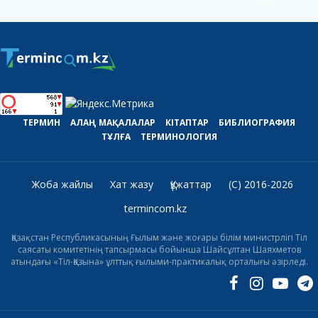
ТЕРМИН
АЛАҢ
МАҚАЛАЛАР
КІТАПТАР
БИБЛИОГРАФИЯ
ТҰЛҒА
ТЕРМИНОЛОГИЯ
Жоба жайлы
Хат жазу
Құжаттар
(C) 2016-2026
termincom.kz
Қазақстан Республикасының Ғылым және жоғары білім министрлігі Тіл
саясаты комитетінің тапсырмасы бойынша Шайсұлтан Шаяхметов
атындағы «Тіл-Қазына» ұлттық ғылыми-практикалық орталығы әзірледі.