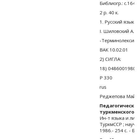
Библиогр.: с.164-1
2 р. 40 к.
1. Русский язык
I. Шиловский А.Н.
-Терминолексика
ВАК 10.02.01
2) СИГЛА:
18) 04860019800
Р 330
rus
Реджепова Майс
Педагогическа
туркменского я
Ин-т языка и ли
ТуркмССР ; науч. 
1986.- 254 с. - Би