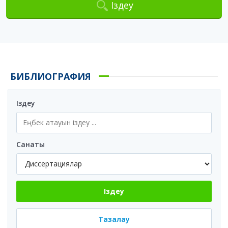
Іздеу
БИБЛИОГРАФИЯ
Іздеу
Санаты
Іздеу
Тазалау