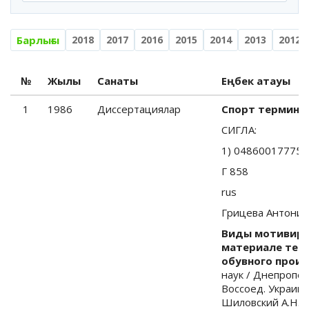
Барлығы
2018
2017
2016
2015
2014
2013
2012
№
Жылы
Санаты
Еңбек атауы
1
1986
Диссертациялар
Спорт терминде
СИГЛА:
1) 04860017775
Г 858
rus
Грицева Антонин
Виды мотивиро
материале тер
обувного произ
наук / Днепропет
Воссоед. Украины 
Шиловский А.Н..- 