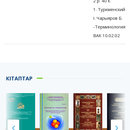
2 р. 40 к.
1. Туркменский я
I. Чарыяров Б.
-Терминология т
ВАК 10.02.02
КІТАПТАР