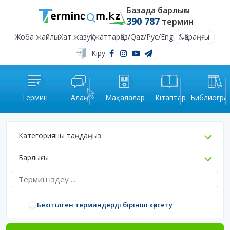
Базада барлығы
390 787
термин
Жоба жайлы
Хат жазу
Құжаттар
Қаз
/
Qaz
/
Рус
/
Eng
Қараңғы
Кіру
Термин
Алаң
Мақалалар
Кітаптар
Библиогра
Категорияны таңдаңыз
Барлығы
Бекітілген терминдерді бірінші көрсету