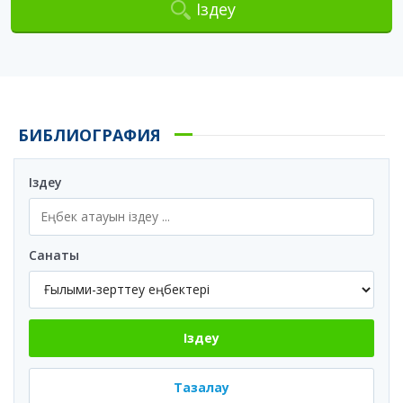
Іздеу
БИБЛИОГРАФИЯ
Іздеу
Санаты
Іздеу
Тазалау