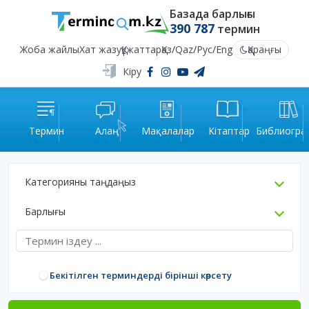
Базада барлығы
390 787
термин
Жоба жайлы
Хат жазу
Құжаттар
Қаз
/
Qaz
/
Рус
/
Eng
Қараңғы
Кіру
Термин
Алаң
Мақалалар
Кітаптар
Библиогра
Категорияны таңдаңыз
Барлығы
Бекітілген терминдерді бірінші көрсету