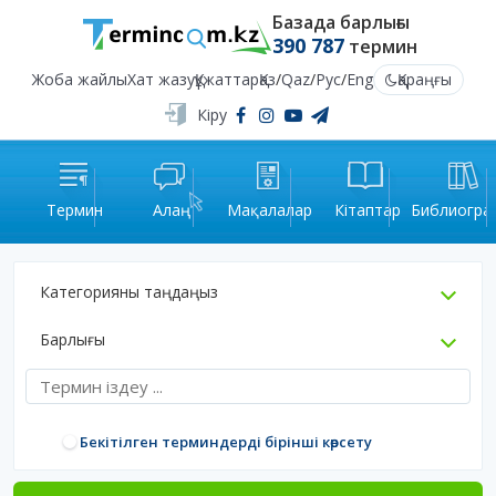
Базада барлығы
390 787
термин
Жоба жайлы
Хат жазу
Құжаттар
Қаз
/
Qaz
/
Рус
/
Eng
Қараңғы
Кіру
Термин
Алаң
Мақалалар
Кітаптар
Библиогра
Категорияны таңдаңыз
Барлығы
Бекітілген терминдерді бірінші көрсету