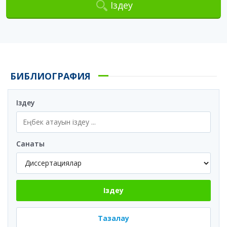
Іздеу
БИБЛИОГРАФИЯ
Іздеу
Санаты
Іздеу
Тазалау