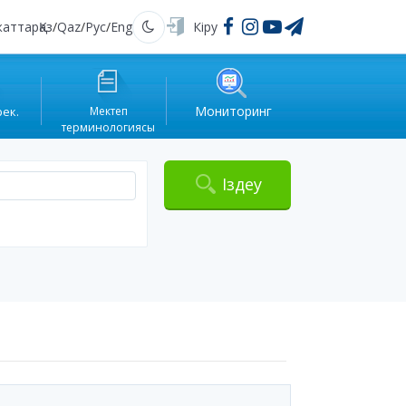
жаттар
Қаз
/
Qaz
/
Рус
/
Eng
Кіру
Қараңғы
Мониторинг
рек.
Мектеп
терминологиясы
Іздеу