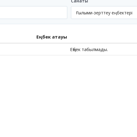
Санаты
Еңбек атауы
Еңбек табылмады.