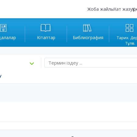
Жоба жайлы
Хат жазу
Құ
қалалар
Кітаптар
Библиография
Тарих. Де
Тұлға.
у