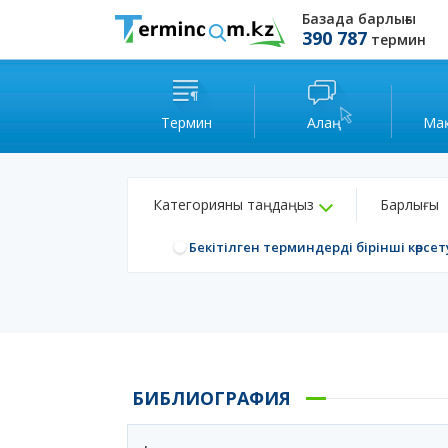
Базада барлығы
390 787
термин
Термин
Алаң
Ма
Категорияны таңдаңыз
Барлығы
Бекітілген терминдерді бірінші көрсет
БИБЛИОГРАФИЯ