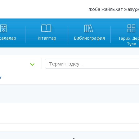
Жоба жайлы
Хат жазу
Құ
қалалар
Кітаптар
Библиография
Тарих. Де
Тұлға.
у