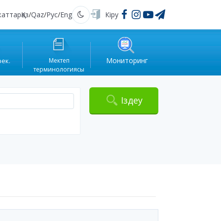
жаттар
Қаз
/
Qaz
/
Рус
/
Eng
Кіру
Қараңғы
Мониторинг
рек.
Мектеп
терминологиясы
Іздеу