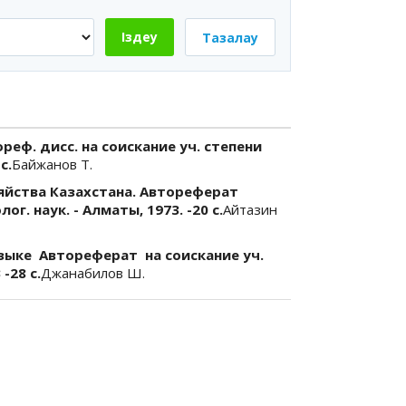
Іздеу
Тазалау
реф. дисс. на соискание уч. степени
с.
Байжанов Т.
яйства Казахстана. Автореферат
г. наук. - Алматы, 1973. -20 с.
Айтазин
зыке Автореферат на соискание уч.
-28 с.
Джанабилов Ш.