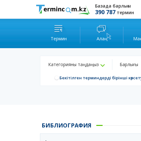
Базада барлығы
390 787
термин
Термин
Алаң
Ма
Категорияны таңдаңыз
Барлығы
Бекітілген терминдерді бірінші көрсет
БИБЛИОГРАФИЯ