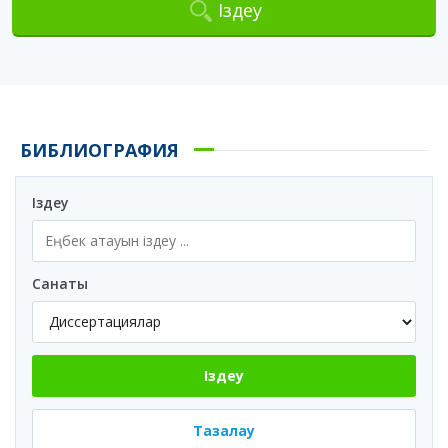
Іздеу
БИБЛИОГРАФИЯ
Іздеу
Санаты
Іздеу
Тазалау