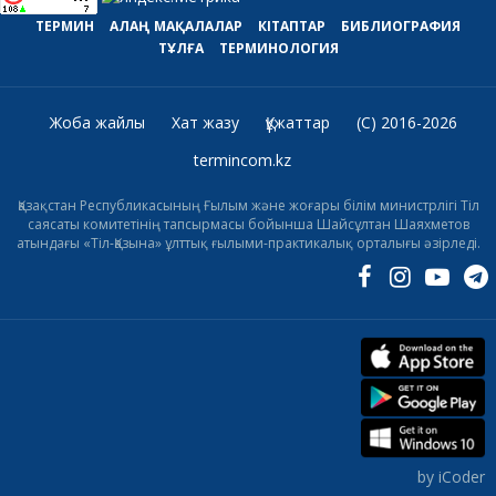
ТЕРМИН
АЛАҢ
МАҚАЛАЛАР
КІТАПТАР
БИБЛИОГРАФИЯ
ТҰЛҒА
ТЕРМИНОЛОГИЯ
Жоба жайлы
Хат жазу
Құжаттар
(C) 2016-2026
termincom.kz
Қазақстан Республикасының Ғылым және жоғары білім министрлігі Тіл
саясаты комитетінің тапсырмасы бойынша Шайсұлтан Шаяхметов
атындағы «Тіл-Қазына» ұлттық ғылыми-практикалық орталығы әзірледі.
by iCoder