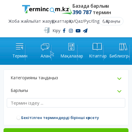
Базада барлығы
390 787
термин
Жоба жайлы
Хат жазу
Құжаттар
Қаз
/
Qaz
/
Рус
/
Eng
Қараңғы
Кіру
Термин
Алаң
Мақалалар
Кітаптар
Библиогра
Категорияны таңдаңыз
Барлығы
Бекітілген терминдерді бірінші көрсету