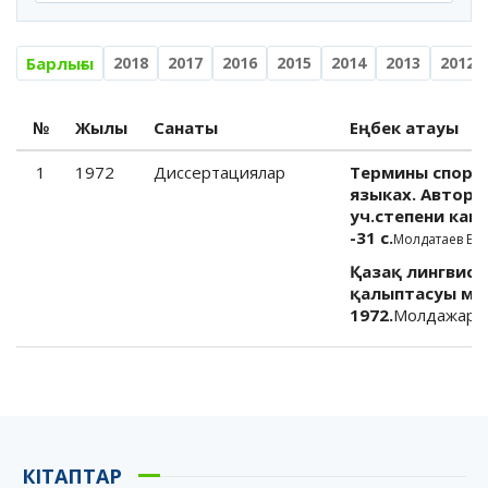
Барлығы
2018
2017
2016
2015
2014
2013
2012
№
Жылы
Санаты
Еңбек атауы
1
1972
Диссертациялар
Термины спорта
языках. Авторе
уч.степени канд
-31 с.
Молдатаев Е.А.
Қазақ лингвис
қалыптасуы мен
1972.
Молдажаров
КІТАПТАР