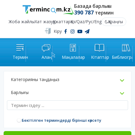
Базада барлығы
390 787
термин
Жоба жайлы
Хат жазу
Құжаттар
Қаз
/
Qaz
/
Рус
/
Eng
Қараңғы
Кіру
Термин
Алаң
Мақалалар
Кітаптар
Библиогра
Категорияны таңдаңыз
Барлығы
Бекітілген терминдерді бірінші көрсету