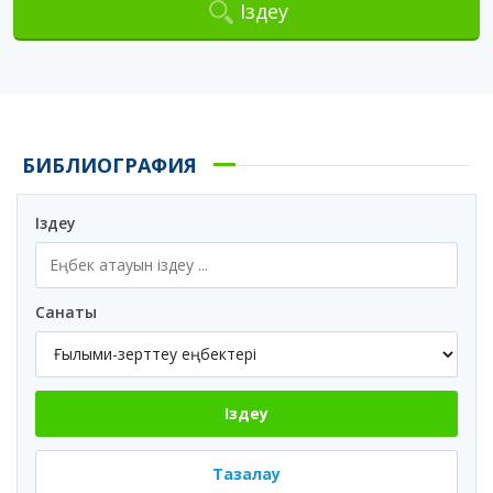
Іздеу
БИБЛИОГРАФИЯ
Іздеу
Санаты
Іздеу
Тазалау