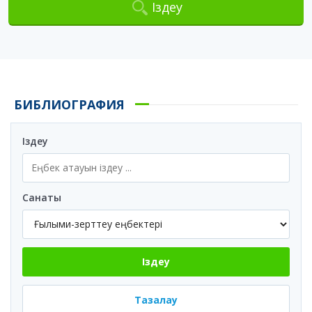
Іздеу
БИБЛИОГРАФИЯ
Іздеу
Санаты
Іздеу
Тазалау