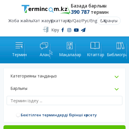
Базада барлығы
390 787
термин
Жоба жайлы
Хат жазу
Құжаттар
Қаз
/
Qaz
/
Рус
/
Eng
Қараңғы
Кіру
Термин
Алаң
Мақалалар
Кітаптар
Библиогра
Категорияны таңдаңыз
Барлығы
Бекітілген терминдерді бірінші көрсету