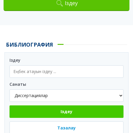
Іздеу
БИБЛИОГРАФИЯ
Іздеу
Санаты
Іздеу
Тазалау