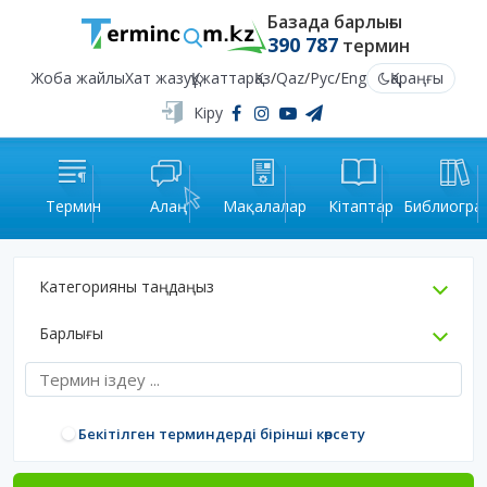
Базада барлығы
390 787
термин
Жоба жайлы
Хат жазу
Құжаттар
Қаз
/
Qaz
/
Рус
/
Eng
Қараңғы
Кіру
Термин
Алаң
Мақалалар
Кітаптар
Библиогра
Категорияны таңдаңыз
Барлығы
Бекітілген терминдерді бірінші көрсету