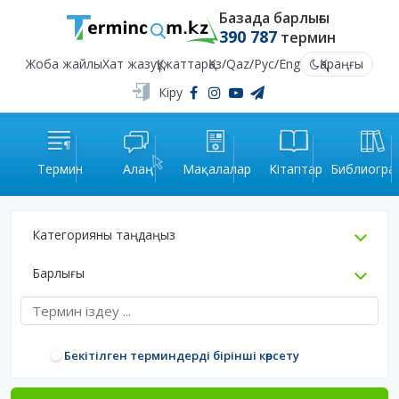
Базада барлығы
390 787
термин
Жоба жайлы
Хат жазу
Құжаттар
Қаз
/
Qaz
/
Рус
/
Eng
Қараңғы
Кіру
Термин
Алаң
Мақалалар
Кітаптар
Библиогра
Категорияны таңдаңыз
Барлығы
Бекітілген терминдерді бірінші көрсету