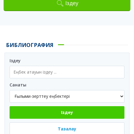
Іздеу
БИБЛИОГРАФИЯ
Іздеу
Санаты
Іздеу
Тазалау