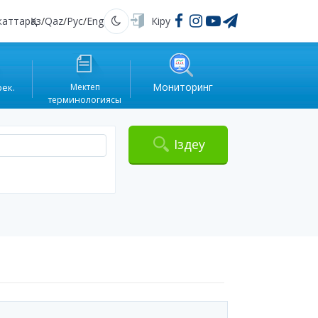
жаттар
Қаз
/
Qaz
/
Рус
/
Eng
Кіру
Қараңғы
Мониторинг
рек.
Мектеп
терминологиясы
Іздеу