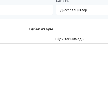
Санаты
Еңбек атауы
Еңбек табылмады.