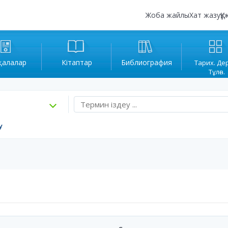
Жоба жайлы
Хат жазу
Құ
қалалар
Кітаптар
Библиография
Тарих. Де
Тұлға.
у