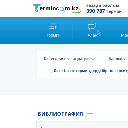
Базада барлығы
390 787
термин
Термин
Алаң
Ма
Категорияны таңдаңыз
Барлығы
Бекітілген терминдерді бірінші көрсет
БИБЛИОГРАФИЯ