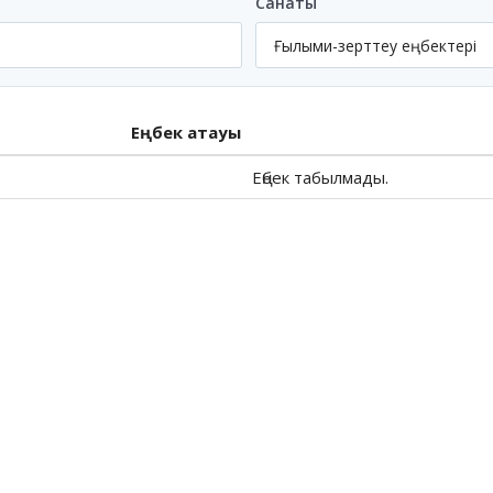
Санаты
Еңбек атауы
Еңбек табылмады.