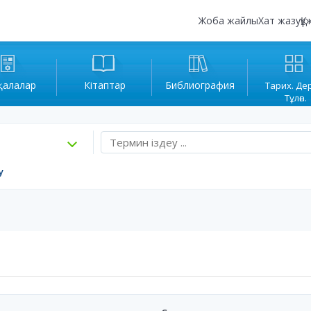
Жоба жайлы
Хат жазу
Құ
қалалар
Кітаптар
Библиография
Тарих. Де
Тұлға.
у