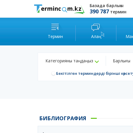
Базада барлығы
390 787
термин
Термин
Алаң
Ма
Категорияны таңдаңыз
Барлығы
Бекітілген терминдерді бірінші көрсет
БИБЛИОГРАФИЯ