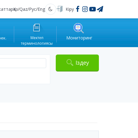
жаттар
Қаз
/
Qaz
/
Рус
/
Eng
Кіру
Қараңғы
Мониторинг
рек.
Мектеп
терминологиясы
Іздеу