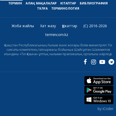
ТЕРМИН
АЛАҢ
МАҚАЛАЛАР
КІТАПТАР
БИБЛИОГРАФИЯ
ТҰЛҒА
ТЕРМИНОЛОГИЯ
Жоба жайлы
Хат жазу
Құжаттар
(C) 2016-2026
termincom.kz
Қазақстан Республикасының Ғылым және жоғары білім министрлігі Тіл
саясаты комитетінің тапсырмасы бойынша Шайсұлтан Шаяхметов
атындағы «Тіл-Қазына» ұлттық ғылыми-практикалық орталығы әзірледі.
by iCoder