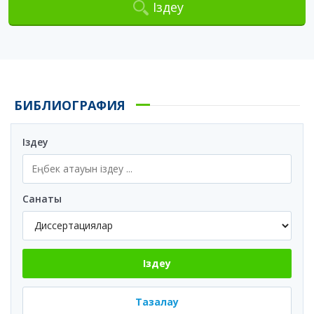
Іздеу
БИБЛИОГРАФИЯ
Іздеу
Санаты
Іздеу
Тазалау