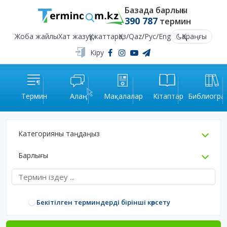
Базада барлығы
390 787
термин
Жоба жайлы
Хат жазу
Құжаттар
Қаз
/
Qaz
/
Рус
/
Eng
Қараңғы
Кіру
Термин
Алаң
Мақалалар
Кітаптар
Библиогра
Категорияны таңдаңыз
Барлығы
Бекітілген терминдерді бірінші көрсету