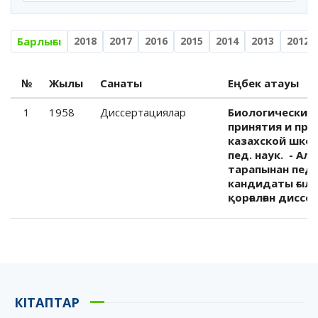
Барлығы
2018
2017
2016
2015
2014
2013
2012
№
Жылы
Санаты
Еңбек атауы
1
1958
Диссертациялар
Биологические 
принятия и при
казахской школ
пед. наук. - Ал
тарапынан пед
кандидаты ғылы
қорғалған диссе
КІТАПТАР