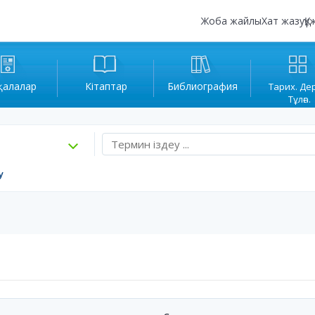
Жоба жайлы
Хат жазу
Құ
қалалар
Кітаптар
Библиография
Тарих. Де
Тұлға.
у