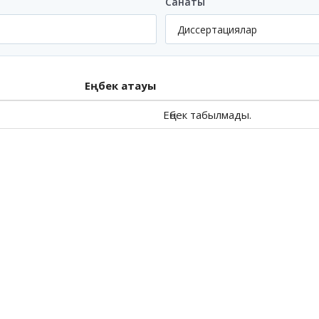
Санаты
Еңбек атауы
Еңбек табылмады.