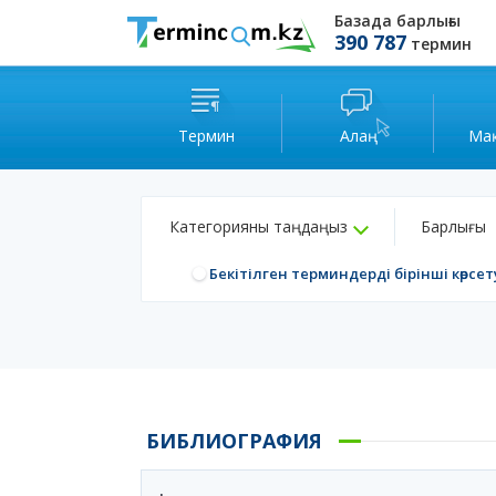
Базада барлығы
390 787
термин
Термин
Алаң
Ма
Категорияны таңдаңыз
Барлығы
Бекітілген терминдерді бірінші көрсет
БИБЛИОГРАФИЯ