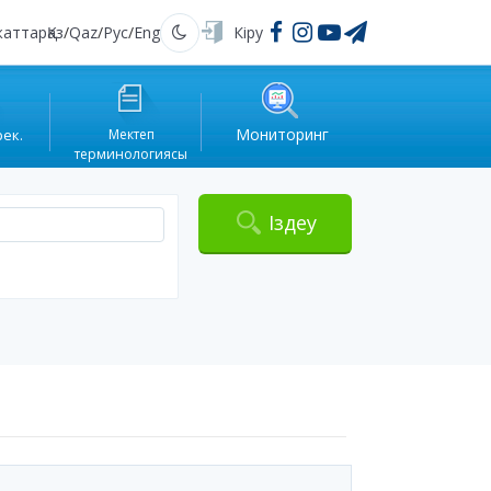
жаттар
Қаз
/
Qaz
/
Рус
/
Eng
Кіру
Қараңғы
Мониторинг
рек.
Мектеп
терминологиясы
Іздеу