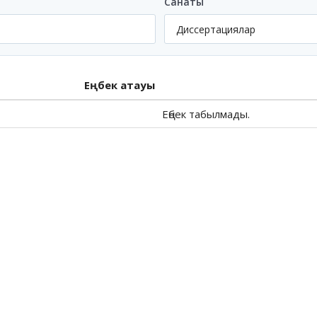
Санаты
Еңбек атауы
Еңбек табылмады.