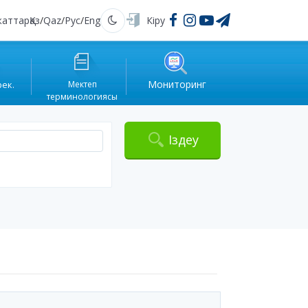
жаттар
Қаз
/
Qaz
/
Рус
/
Eng
Кіру
Қараңғы
Мониторинг
рек.
Мектеп
терминологиясы
Іздеу