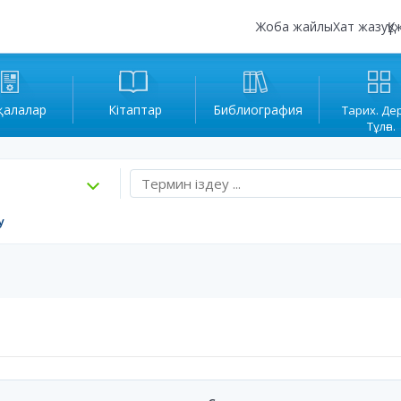
Жоба жайлы
Хат жазу
Құ
қалалар
Кітаптар
Библиография
Тарих. Де
Тұлға.
у