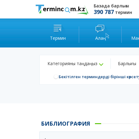
Базада барлығы
390 787
термин
Термин
Алаң
Ма
Категорияны таңдаңыз
Барлығы
Бекітілген терминдерді бірінші көрсет
БИБЛИОГРАФИЯ