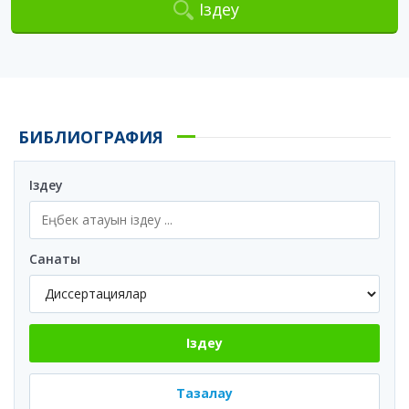
Іздеу
БИБЛИОГРАФИЯ
Іздеу
Санаты
Іздеу
Тазалау