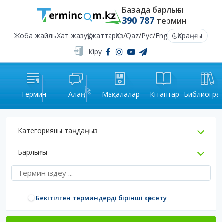
Базада барлығы
390 787
термин
Жоба жайлы
Хат жазу
Құжаттар
Қаз
/
Qaz
/
Рус
/
Eng
Қараңғы
Кіру
Термин
Алаң
Мақалалар
Кітаптар
Библиогра
Категорияны таңдаңыз
Барлығы
Бекітілген терминдерді бірінші көрсету