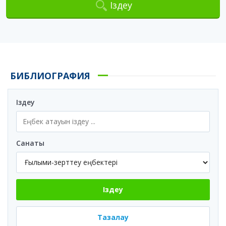
Іздеу
БИБЛИОГРАФИЯ
Іздеу
Санаты
Іздеу
Тазалау