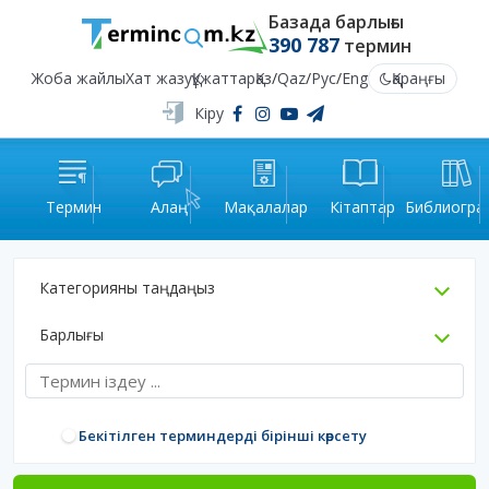
Базада барлығы
390 787
термин
Жоба жайлы
Хат жазу
Құжаттар
Қаз
/
Qaz
/
Рус
/
Eng
Қараңғы
Кіру
Термин
Алаң
Мақалалар
Кітаптар
Библиогра
Категорияны таңдаңыз
Барлығы
Бекітілген терминдерді бірінші көрсету