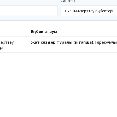
Санаты
Еңбек атауы
зерттеу
Жат сөздер туралы (кітапша).
Төреқұлұлы 
рі