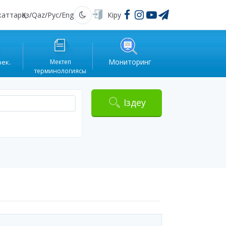
жаттар
Қаз
/
Qaz
/
Рус
/
Eng
Кіру
Қараңғы
Мониторинг
рек.
Мектеп
терминологиясы
Іздеу