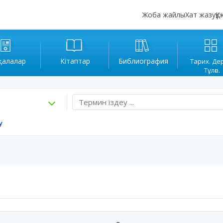
Жоба жайлы
Хат жазу
Құ
қалалар
Кітаптар
Библиография
Тарих. Де
Тұлға.
у