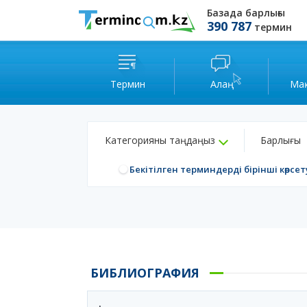
Базада барлығы
390 787
термин
Термин
Алаң
Ма
Категорияны таңдаңыз
Барлығы
Бекітілген терминдерді бірінші көрсет
БИБЛИОГРАФИЯ