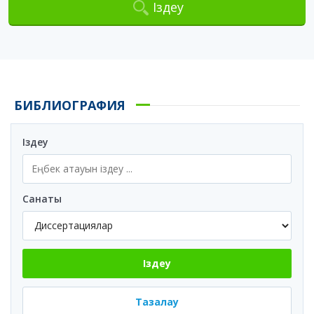
Іздеу
БИБЛИОГРАФИЯ
Іздеу
Санаты
Іздеу
Тазалау