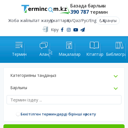
Базада барлығы
390 787
термин
Жоба жайлы
Хат жазу
Құжаттар
Қаз
/
Qaz
/
Рус
/
Eng
Қараңғы
Кіру
Термин
Алаң
Мақалалар
Кітаптар
Библиогра
Категорияны таңдаңыз
Барлығы
Бекітілген терминдерді бірінші көрсету