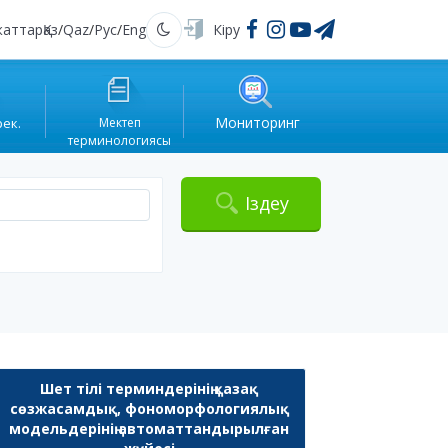
жаттар
Қаз
/
Qaz
/
Рус
/
Eng
Кіру
Қараңғы
Мониторинг
рек.
Мектеп
терминологиясы
Іздеу
Шет тілі терминдерінің қазақ
сөзжасамдық, фономорфологиялық
модельдерінің автоматтандырылған