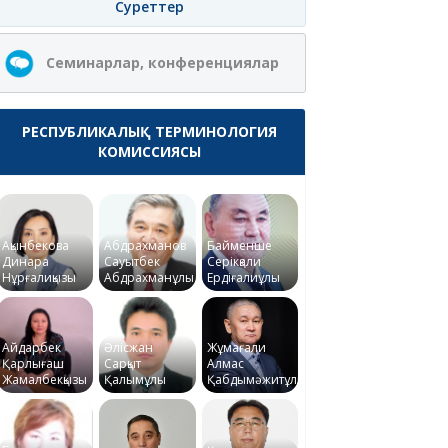
Суреттер
Семинарлар, конференциялар
РЕСПУБЛИКАЛЫҚ ТЕРМИНОЛОГИЯ
КОМИССИЯСЫ
Ақынбекова
Абдрахманов
Байменше
Динара
Сауытбек
Серікқали
Нұрғалиқызы
Абдрахманұлы
Ердіғалиұлы
Айдарбек
Әлісжан
Жұмағали
Қарлығаш
Сарқыт
Алмас
Жамалбекқызы
Қалымұлы
Қабдымәжитұлы