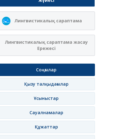
жүйесі
Ақжібек
Сая Ағанасқызы
Лингвистикалық сараптама
Нұрланқызы Ахмет
Итеғұлова
лама
Жазылу
Хабарлама
Жазылу
Хаб
Лингвистикалық сараптама жасау
Ережесі
Соңғылар
Қызу талқыдағылар
Ұсыныстар
Сауалнамалар
Құжаттар