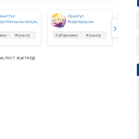
ақытгүл
Оразгүл
әуітбекқызы Ысқақ
Жәдігерқызы
ама
Жазылу
Хабарлама
Жазылу
Хабар
қ пост жүктелді