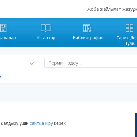
Жоба жайлы
Хат жазу
Құ
қалалар
Кітаптар
Библиография
Тарих. Де
Тұлға.
у
 қалдыру үшін
сайтқа кіру
керек.