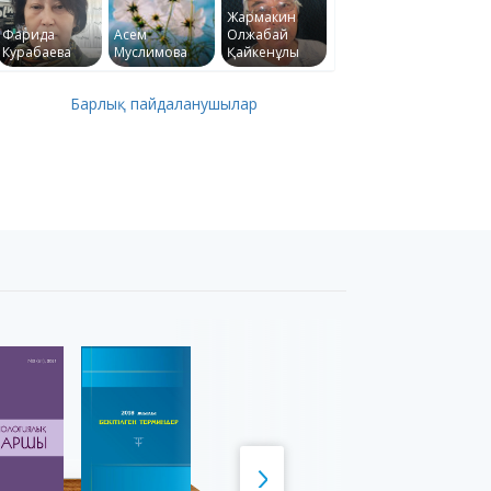
Жармакин
Фарида
Асем
Олжабай
Курабаева
Муслимова
Қайкенұлы
Барлық пайдаланушылар