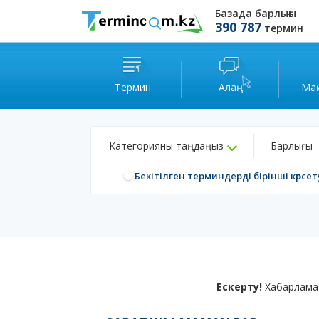
Базада барлығы
390 787
термин
Термин
Алаң
Ма
Категорияны таңдаңыз
Барлығы
Бекітілген терминдерді бірінші көрсет
Ескерту!
Хабарлама