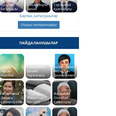
Бажықова
Құлманов
Күлзада
Қамзабекұлы
Сәрсенбай
Бегалықызы
Дихан
Қуантайұлы
Барлық қатысушылар
Отырыс материалдары
ПАЙДАЛАНУШЫЛАР
Рахматулла
Амангелдиев
Гаухар
Ерғали
Норсултан
Асылбек
Нұржанұлы
Джумабаевич
Габдуллина
Жармакин
Динара
Shakenova
Олжабай
Салимгереевна
Meruyert
Қайкенұлы