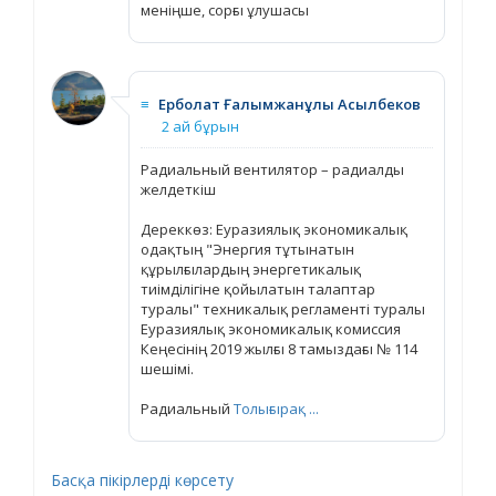
меніңше, сорғы ұлушасы
≡
Ерболат Ғалымжанұлы Асылбеков
2 ай бұрын
Радиальный вентилятор – радиалды
желдеткіш
Дереккөз: Еуразиялық экономикалық
одақтың "Энергия тұтынатын
құрылғылардың энергетикалық
тиімділігіне қойылатын талаптар
туралы" техникалық регламенті туралы
Еуразиялық экономикалық комиссия
Кеңесінің 2019 жылғы 8 тамыздағы № 114
шешімі.
Радиальный
Толығырақ ...
Басқа пікірлерді көрсету