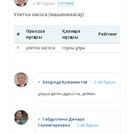
2 ай бұрын
Сілтеме
Улитка насоса (машинажасау)
Орысша
Қазақша
#
Рейтинг
нұсқасы
нұсқасы
1.
улитка насоса
сорғы ұлуы
≡
Бекділдә Қожахметов
2 ай бұрын
ұлуша деген дұрыс па, деймін.
≡
Габдуллина Динара
Салимгереевна
2 ай бұрын