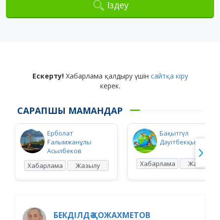
Іздеу
Ескерту!
Хабарлама қалдыру үшін
сайтқа кіру
керек.
САРАПШЫ МАМАНДАР
Ерболат
Бақытгүл
Ғалымжанұлы
Дәуітбекқызы Ысқ
Асылбеков
Хабарлама
Жазылу
Хабарлама
Жазылу
БЕКДІЛДӘ ҚОЖАХМЕТОВ