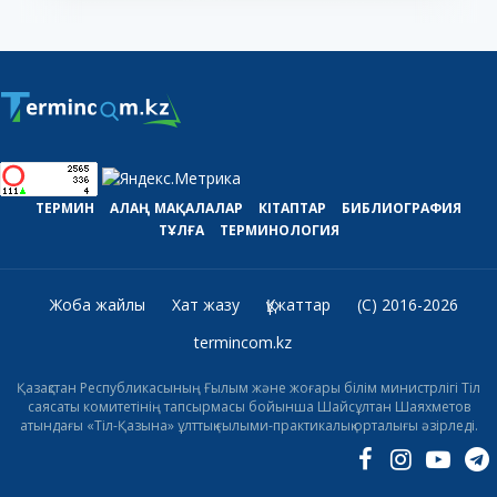
ТЕРМИН
АЛАҢ
МАҚАЛАЛАР
КІТАПТАР
БИБЛИОГРАФИЯ
ТҰЛҒА
ТЕРМИНОЛОГИЯ
Жоба жайлы
Хат жазу
Құжаттар
(C) 2016-2026
termincom.kz
Қазақстан Республикасының Ғылым және жоғары білім министрлігі Тіл
саясаты комитетінің тапсырмасы бойынша Шайсұлтан Шаяхметов
атындағы «Тіл-Қазына» ұлттық ғылыми-практикалық орталығы әзірледі.