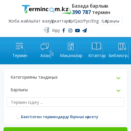
Базада барлығы
390 787
термин
Жоба жайлы
Хат жазу
Құжаттар
Қаз
/
Qaz
/
Рус
/
Eng
Қараңғы
Кіру
Термин
Алаң
Мақалалар
Кітаптар
Библиогра
Категорияны таңдаңыз
Барлығы
Бекітілген терминдерді бірінші көрсету