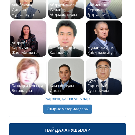
Ақынбекова
Абдрахманов
Байменше
Динара
Сауытбек
Серікқали
Нұрғалиқызы
Абдрахманұлы
Ердіғалиұлы
Айдарбек
Қарлығаш
Әлісжан Сарқыт
Жұмағали Алмас
Жамалбекқызы
Қалымұлы
Қабдымәжитұлы
Құлманов
Бажықова Күлзада
Қамзабекұлы
Сәрсенбай
Бегалықызы
Дихан
Қуантайұлы
Барлық қатысушылар
Отырыс материалдары
ПАЙДАЛАНУШЫЛАР