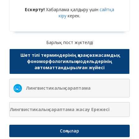
Ескерту!
Хабарлама қалдыру үшін
сайтқа
кіру
керек.
Барлық пост жүктелді
Шет тілі терминдерінің қазақ сөзжасамдық,
фономорфологиялық модельдерінің
автоматтандырылған жүйесі
Лингвистикалық сараптама
Лингвистикалық сараптама жасау Ережесі
Соңғылар