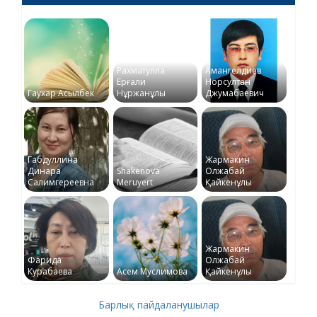
Рахматулла
Амангелдиев
Ерғали
Норсултан
Гаухар Асылбек
Нұржанұлы
Джумабаевич
Габдуллина
Жармакин
Динара
Shakenova
Олжабай
Салимгереевна
Meruyert
Қайкенұлы
Жармакин
Фарида
Олжабай
Курабаева
Асем Муслимова
Қайкенұлы
Барлық пайдаланушылар