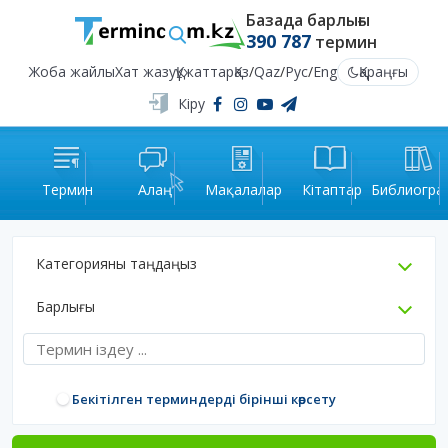
Базада барлығы
390 787
термин
Жоба жайлы
Хат жазу
Құжаттар
Қаз
/
Qaz
/
Рус
/
Eng
Қараңғы
Кіру
Термин
Алаң
Мақалалар
Кітаптар
Библиогра
Категорияны таңдаңыз
Барлығы
Бекітілген терминдерді бірінші көрсету