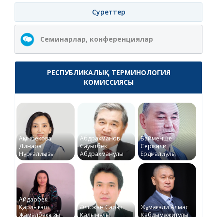
Суреттер
Семинарлар, конференциялар
РЕСПУБЛИКАЛЫҚ ТЕРМИНОЛОГИЯ
КОМИССИЯСЫ
Ақынбекова
Абдрахманов
Байменше
Динара
Сауытбек
Серікқали
Нұрғалиқызы
Абдрахманұлы
Ердіғалиұлы
Айдарбек
Қарлығаш
Әлісжан Сарқыт
Жұмағали Алмас
Жамалбекқызы
Қалымұлы
Қабдымәжитұлы