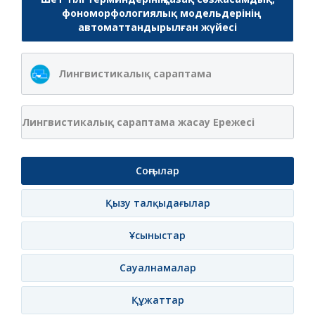
фономорфологиялық модельдерінің
автоматтандырылған жүйесі
Лингвистикалық сараптама
Лингвистикалық сараптама жасау Ережесі
Соңғылар
Қызу талқыдағылар
Ұсыныстар
Сауалнамалар
Құжаттар