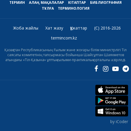
ТЕРМИН
АЛАҢ
МАҚАЛАЛАР
КІТАПТАР
БИБЛИОГРАФИЯ
ТҰЛҒА
ТЕРМИНОЛОГИЯ
Жоба жайлы
Хат жазу
Құжаттар
(C) 2016-2026
termincom.kz
Қазақстан Республикасының Ғылым және жоғары білім министрлігі Тіл
саясаты комитетінің тапсырмасы бойынша Шайсұлтан Шаяхметов
атындағы «Тіл-Қазына» ұлттық ғылыми-практикалық орталығы әзірледі.
by iCoder