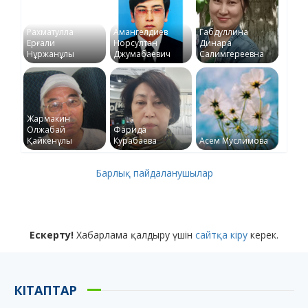
Рахматулла
Амангелдиев
Габдуллина
Ерғали
Норсултан
Динара
Нұржанұлы
Джумабаевич
Салимгереевна
Жармакин
Олжабай
Фарида
Қайкенұлы
Курабаева
Асем Муслимова
Барлық пайдаланушылар
Ескерту!
Хабарлама қалдыру үшін
сайтқа кіру
керек.
КІТАПТАР