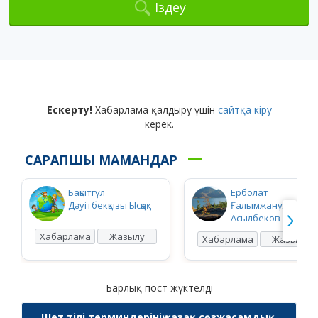
Іздеу
Ескерту!
Хабарлама қалдыру үшін
сайтқа кіру
керек.
САРАПШЫ МАМАНДАР
Бақытгүл
Ерболат
Дәуітбекқызы Ысқақ
Ғалымжанұлы
Асылбеков
Хабарлама
Жазылу
Хабарлама
Жазылу
Барлық пост жүктелді
Шет тілі терминдерінің қазақ сөзжасамдық,