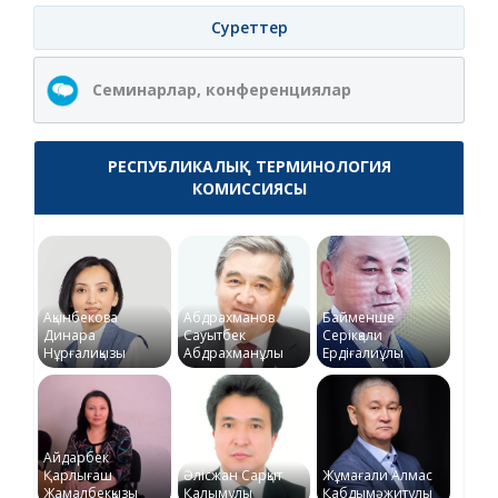
Суреттер
Семинарлар, конференциялар
РЕСПУБЛИКАЛЫҚ ТЕРМИНОЛОГИЯ
КОМИССИЯСЫ
Ақынбекова
Абдрахманов
Байменше
Динара
Сауытбек
Серікқали
Нұрғалиқызы
Абдрахманұлы
Ердіғалиұлы
Айдарбек
Қарлығаш
Әлісжан Сарқыт
Жұмағали Алмас
Жамалбекқызы
Қалымұлы
Қабдымәжитұлы