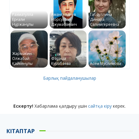
Рахматулла
Амангелдиев
Габдуллина
Ерғали
Норсултан
Динара
Нұржанұлы
Джумабаевич
Салимгереевна
Жармакин
Олжабай
Фарида
Қайкенұлы
Курабаева
Асем Муслимова
Барлық пайдаланушылар
Ескерту!
Хабарлама қалдыру үшін
сайтқа кіру
керек.
КІТАПТАР