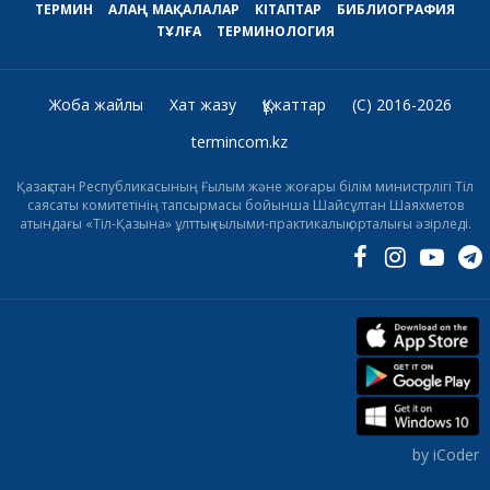
ТЕРМИН
АЛАҢ
МАҚАЛАЛАР
КІТАПТАР
БИБЛИОГРАФИЯ
ТҰЛҒА
ТЕРМИНОЛОГИЯ
Жоба жайлы
Хат жазу
Құжаттар
(C) 2016-2026
termincom.kz
Қазақстан Республикасының Ғылым және жоғары білім министрлігі Тіл
саясаты комитетінің тапсырмасы бойынша Шайсұлтан Шаяхметов
атындағы «Тіл-Қазына» ұлттық ғылыми-практикалық орталығы әзірледі.
by iCoder