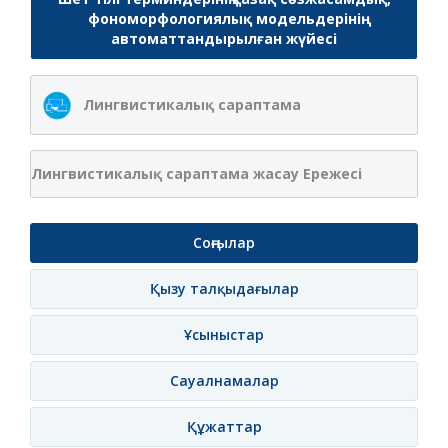
фономорфологиялық модельдерінің
автоматтандырылған жүйесі
Лингвистикалық сараптама
Лингвистикалық сараптама жасау Ережесі
Соңғылар
Қызу талқыдағылар
Ұсыныстар
Сауалнамалар
Құжаттар