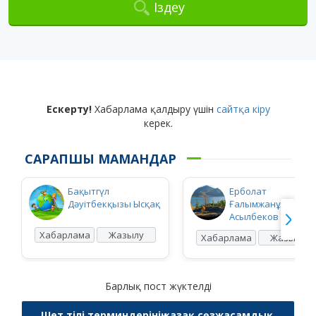
Іздеу
Ескерту!
Хабарлама қалдыру үшін
сайтқа кіру
керек.
САРАПШЫ МАМАНДАР
Бақытгүл
Ерболат
Дәуітбекқызы Ысқақ
Ғалымжанұлы
Асылбеков
Хабарлама
Жазылу
Хабарлама
Жазылу
Барлық пост жүктелді
Шет тілі терминдерінің қазақ сөзжасамдық,