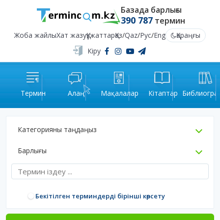
Базада барлығы
390 787
термин
Жоба жайлы
Хат жазу
Құжаттар
Қаз
/
Qaz
/
Рус
/
Eng
Қараңғы
Кіру
Термин
Алаң
Мақалалар
Кітаптар
Библиогра
Категорияны таңдаңыз
Барлығы
Бекітілген терминдерді бірінші көрсету