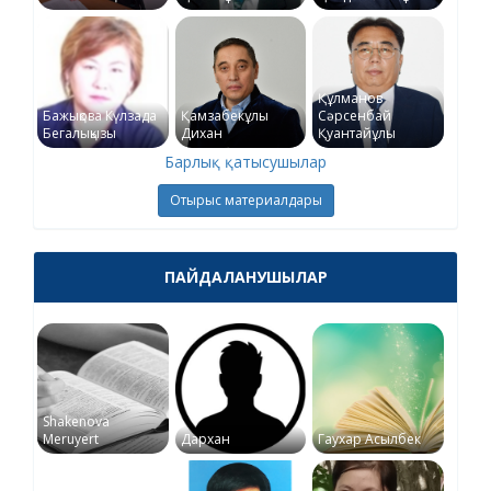
Құлманов
Бажықова Күлзада
Қамзабекұлы
Сәрсенбай
Бегалықызы
Дихан
Қуантайұлы
Барлық қатысушылар
Отырыс материалдары
ПАЙДАЛАНУШЫЛАР
Shakenova
Meruyert
Дархан
Гаухар Асылбек