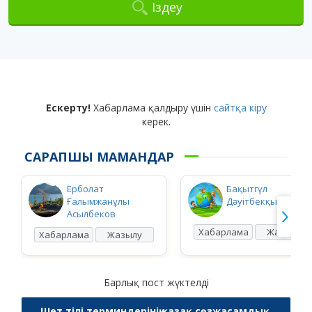
Іздеу
Ескерту!
Хабарлама қалдыру үшін
сайтқа кіру
керек.
САРАПШЫ МАМАНДАР
Ерболат
Бақытгүл
Ғалымжанұлы
Дәуітбекқызы Ысқ
Асылбеков
Хабарлама
Жазылу
Хабарлама
Жазылу
Барлық пост жүктелді
Шет тілі терминдерінің қазақ сөзжасамдық,