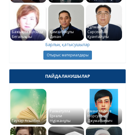
Құлманов
Бажықова Күлзада
Қамзабекұлы
Сәрсенбай
Бегалықызы
Дихан
Қуантайұлы
Барлық қатысушылар
Отырыс материалдары
ПАЙДАЛАНУШЫЛАР
Рахматулла
Амангелдиев
Ерғали
Норсултан
Гаухар Асылбек
Нұржанұлы
Джумабаевич