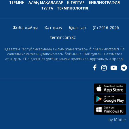
ТЕРМИН
АЛАҢ
МАҚАЛАЛАР
КІТАПТАР
БИБЛИОГРАФИЯ
ТҰЛҒА
ТЕРМИНОЛОГИЯ
Жоба жайлы
Хат жазу
Құжаттар
(C) 2016-2026
termincom.kz
Қазақстан Республикасының Ғылым және жоғары білім министрлігі Тіл
саясаты комитетінің тапсырмасы бойынша Шайсұлтан Шаяхметов
атындағы «Тіл-Қазына» ұлттық ғылыми-практикалық орталығы әзірледі.
by iCoder