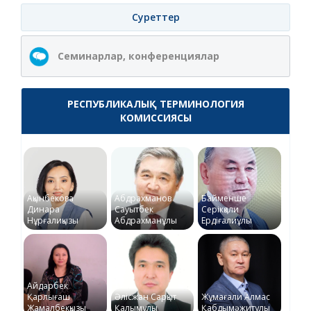
Суреттер
Семинарлар, конференциялар
РЕСПУБЛИКАЛЫҚ ТЕРМИНОЛОГИЯ
КОМИССИЯСЫ
Ақынбекова
Абдрахманов
Байменше
Динара
Сауытбек
Серікқали
Нұрғалиқызы
Абдрахманұлы
Ердіғалиұлы
Айдарбек
Қарлығаш
Әлісжан Сарқыт
Жұмағали Алмас
Жамалбекқызы
Қалымұлы
Қабдымәжитұлы