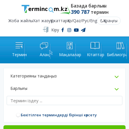
Базада барлығы
390 787
термин
Жоба жайлы
Хат жазу
Құжаттар
Қаз
/
Qaz
/
Рус
/
Eng
Қараңғы
Кіру
Термин
Алаң
Мақалалар
Кітаптар
Библиогра
Категорияны таңдаңыз
Барлығы
Бекітілген терминдерді бірінші көрсету