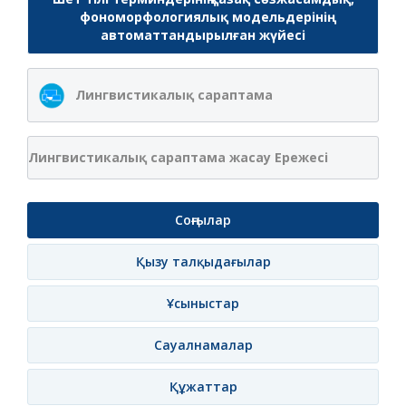
фономорфологиялық модельдерінің
автоматтандырылған жүйесі
Лингвистикалық сараптама
Лингвистикалық сараптама жасау Ережесі
Соңғылар
Қызу талқыдағылар
Ұсыныстар
Сауалнамалар
Құжаттар