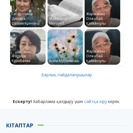
Габдуллина
Жармакин
Динара
Shakenova
Олжабай
Салимгереевна
Meruyert
Қайкенұлы
Жармакин
Фарида
Олжабай
Курабаева
Асем Муслимова
Қайкенұлы
Барлық пайдаланушылар
Ескерту!
Хабарлама қалдыру үшін
сайтқа кіру
керек.
КІТАПТАР