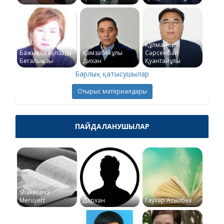
Құлманов
Бажықова Күлзада
Қамзабекұлы
Сәрсенбай
Бегалықызы
Дихан
Қуантайұлы
Барлық қатысушылар
Отырыс материалдары
ПАЙДАЛАНУШЫЛАР
Shakenova
Meruyert
Дархан
Гаухар Асылбек