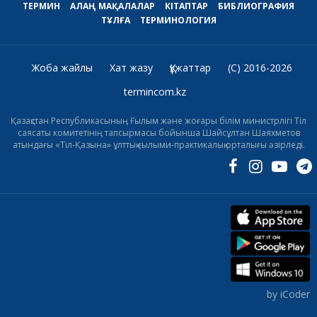
ТЕРМИН
АЛАҢ
МАҚАЛАЛАР
КІТАПТАР
БИБЛИОГРАФИЯ
ТҰЛҒА
ТЕРМИНОЛОГИЯ
Жоба жайлы
Хат жазу
Құжаттар
(C) 2016-2026
termincom.kz
Қазақстан Республикасының Ғылым және жоғары білім министрлігі Тіл
саясаты комитетінің тапсырмасы бойынша Шайсұлтан Шаяхметов
атындағы «Тіл-Қазына» ұлттық ғылыми-практикалық орталығы әзірледі.
by iCoder