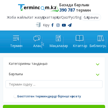
Базада барлығы
390 787
термин
Жоба жайлы
Хат жазу
Құжаттар
Қаз
/
Qaz
/
Рус
/
Eng
Қараңғы
Кіру
Термин
Алаң
Мақалалар
Кітаптар
Библиогра
Категорияны таңдаңыз
Барлығы
Бекітілген терминдерді бірінші көрсету