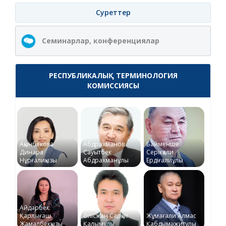
Суреттер
Семинарлар, конференциялар
РЕСПУБЛИКАЛЫҚ ТЕРМИНОЛОГИЯ
КОМИССИЯСЫ
Ақынбекова
Абдрахманов
Байменше
Динара
Сауытбек
Серікқали
Нұрғалиқызы
Абдрахманұлы
Ердіғалиұлы
Айдарбек
Қарлығаш
Әлісжан Сарқыт
Жұмағали Алмас
Жамалбекқызы
Қалымұлы
Қабдымәжитұлы