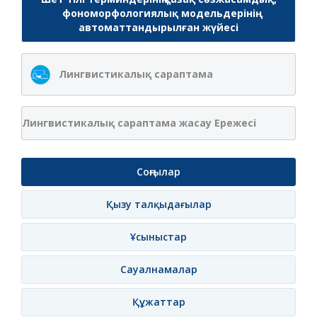
фономорфологиялық модельдерінің
автоматтандырылған жүйесі
Лингвистикалық сараптама
Лингвистикалық сараптама жасау Ережесі
Соңғылар
Қызу талқыдағылар
Ұсыныстар
Сауалнамалар
Құжаттар