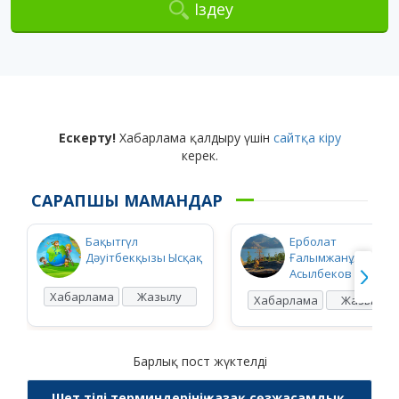
Іздеу
Ескерту!
Хабарлама қалдыру үшін
сайтқа кіру
керек.
САРАПШЫ МАМАНДАР
Бақытгүл
Ерболат
Дәуітбекқызы Ысқақ
Ғалымжанұлы
Асылбеков
Хабарлама
Жазылу
Хабарлама
Жазылу
Барлық пост жүктелді
Шет тілі терминдерінің қазақ сөзжасамдық,