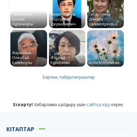
Рахматулла
Амангелдиев
Габдуллина
Ерғали
Норсултан
Динара
Нұржанұлы
Джумабаевич
Салимгереевна
Жармакин
Олжабай
Фарида
Қайкенұлы
Курабаева
Асем Муслимова
Барлық пайдаланушылар
Ескерту!
Хабарлама қалдыру үшін
сайтқа кіру
керек.
КІТАПТАР