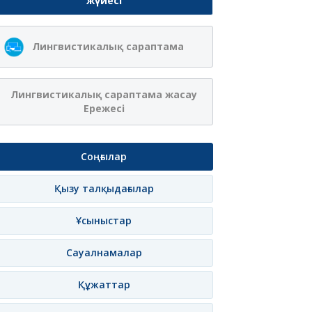
жүйесі
Ақжібек
Сая Ағанасқызы
Лингвистикалық сараптама
Нұрланқызы Ахмет
Итеғұлова
лама
Жазылу
Хабарлама
Жазылу
Хаб
Лингвистикалық сараптама жасау
Ережесі
Соңғылар
Қызу талқыдағылар
Ұсыныстар
Сауалнамалар
Құжаттар