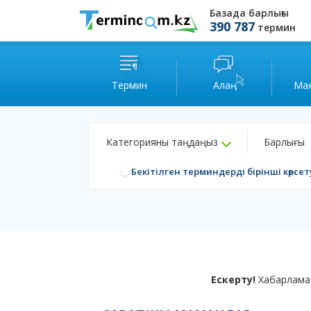
Базада барлығы
390 787
термин
Термин
Алаң
Ма
Категорияны таңдаңыз
Барлығы
Бекітілген терминдерді бірінші көрсет
Ескерту!
Хабарлама