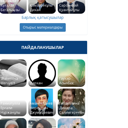
Бажықова
Құлманов
Күлзада
Қамзабекұлы
Сәрсенбай
Бегалықызы
Дихан
Қуантайұлы
Барлық қатысушылар
Отырыс материалдары
ПАЙДАЛАНУШЫЛАР
Shakenova
Гаухар
Meruyert
Дархан
Асылбек
Рахматулла
Амангелдиев
Габдуллина
Ерғали
Норсултан
Динара
Нұржанұлы
Джумабаевич
Салимгереевна