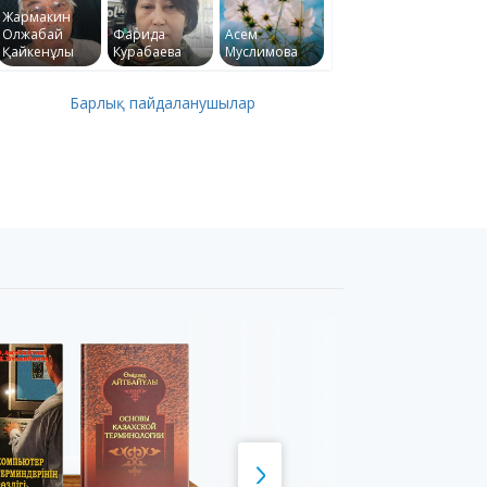
Жармакин
Олжабай
Фарида
Асем
Қайкенұлы
Курабаева
Муслимова
Барлық пайдаланушылар