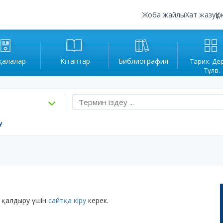
Жоба жайлы
Хат жазу
Құ
қалалар
Кітаптар
Библиография
Тарих. Де
Тұлға.
у
 қалдыру үшін
сайтқа кіру
керек.