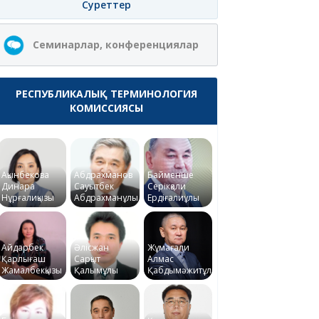
Суреттер
Семинарлар, конференциялар
РЕСПУБЛИКАЛЫҚ ТЕРМИНОЛОГИЯ
КОМИССИЯСЫ
Ақынбекова
Абдрахманов
Байменше
Динара
Сауытбек
Серікқали
Нұрғалиқызы
Абдрахманұлы
Ердіғалиұлы
Айдарбек
Әлісжан
Жұмағали
Қарлығаш
Сарқыт
Алмас
Жамалбекқызы
Қалымұлы
Қабдымәжитұлы