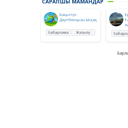
САРАПШЫ МАМАНДАР
Бақытгүл
Е
Дәуітбекқызы Ысқақ
Ғ
А
Хабарлама
Жазылу
Хабарл
Барлы