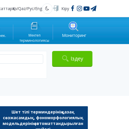
жаттар
Қаз
/
Qaz
/
Рус
/
Eng
Кіру
Қараңғы
Мониторинг
рек.
Мектеп
терминологиясы
Іздеу
Шет тілі терминдерінің қазақ
сөзжасамдық, фономорфологиялық
модельдерінің автоматтандырылған