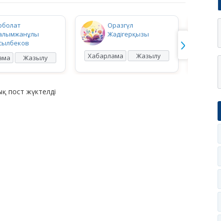
рболат
Оразгүл
алымжанұлы
Жәдігерқызы
сылбеков
Хабарлама
Жазылу
Хабар
ама
Жазылу
қ пост жүктелді