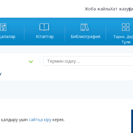
Жоба жайлы
Хат жазу
Құ
қалалар
Кітаптар
Библиография
Тарих. Де
Тұлға.
у
 қалдыру үшін
сайтқа кіру
керек.