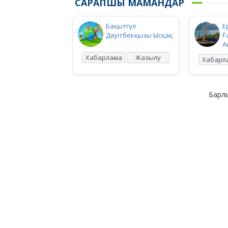
САРАПШЫ МАМАНДАР
Бақытгүл
Е
Дәуітбекқызы Ысқақ
Ғ
А
Хабарлама
Жазылу
Хабарл
Барлы