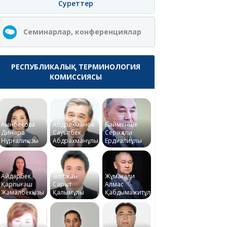
Суреттер
Семинарлар, конференциялар
РЕСПУБЛИКАЛЫҚ ТЕРМИНОЛОГИЯ
КОМИССИЯСЫ
Ақынбекова
Абдрахманов
Байменше
Динара
Сауытбек
Серікқали
Нұрғалиқызы
Абдрахманұлы
Ердіғалиұлы
Айдарбек
Әлісжан
Жұмағали
Қарлығаш
Сарқыт
Алмас
Жамалбекқызы
Қалымұлы
Қабдымәжитұлы