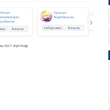
рболат
Оразгүл
алымжанұлы
Жәдігерқызы
сылбеков
Хабарлама
Жазылу
Хабар
ама
Жазылу
қ пост жүктелді