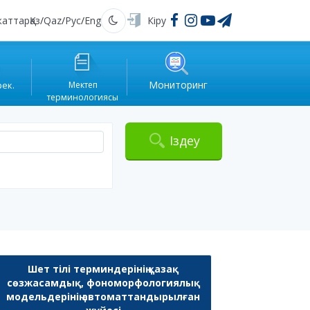
жаттар
Қаз
/
Qaz
/
Рус
/
Eng
Кіру
Қараңғы
Мониторинг
рек.
Мектеп
терминологиясы
Іздеу
Шет тілі терминдерінің қазақ
сөзжасамдық, фономорфологиялық
модельдерінің автоматтандырылған