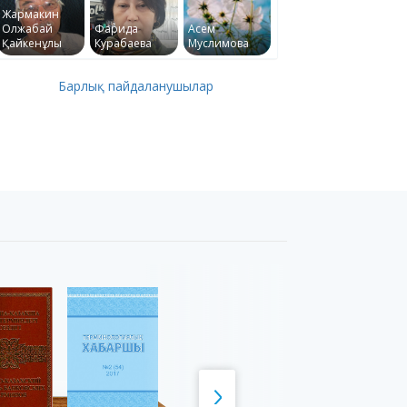
Жармакин
Олжабай
Фарида
Асем
Қайкенұлы
Курабаева
Муслимова
Барлық пайдаланушылар