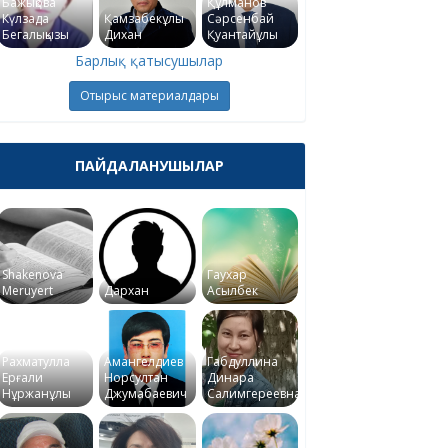
Бажықова
Құлманов
Күлзада
Қамзабекұлы
Сәрсенбай
Бегалықызы
Дихан
Қуантайұлы
Барлық қатысушылар
Отырыс материалдары
ПАЙДАЛАНУШЫЛАР
Shakenova
Гаухар
Meruyert
Дархан
Асылбек
Рахматулла
Амангелдиев
Габдуллина
Ерғали
Норсултан
Динара
Нұржанұлы
Джумабаевич
Салимгереевна