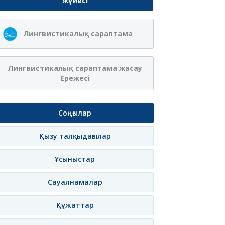
жүйесі
Ақжібек
Сая Ағанасқызы
Лингвистикалық сараптама
Нұрланқызы Ахмет
Итеғұлова
лама
Жазылу
Хабарлама
Жазылу
Хаб
Лингвистикалық сараптама жасау
Ережесі
Соңғылар
Қызу талқыдағылар
Ұсыныстар
Сауалнамалар
Құжаттар