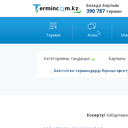
Базада барлығы
390 787
термин
Термин
Алаң
Ма
Категорияны таңдаңыз
Барлығы
Бекітілген терминдерді бірінші көрсет
Ескерту!
Хабарлама