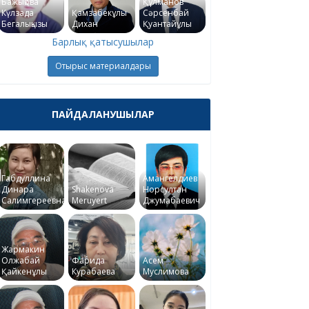
Бажықова
Құлманов
Күлзада
Қамзабекұлы
Сәрсенбай
Бегалықызы
Дихан
Қуантайұлы
Барлық қатысушылар
Отырыс материалдары
ПАЙДАЛАНУШЫЛАР
Габдуллина
Амангелдиев
Динара
Shakenova
Норсултан
Салимгереевна
Meruyert
Джумабаевич
Жармакин
Олжабай
Фарида
Асем
Қайкенұлы
Курабаева
Муслимова