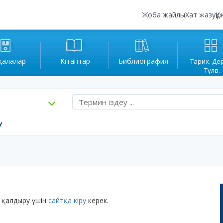
Жоба жайлы
Хат жазу
Құ
қалалар
Кітаптар
Библиография
Тарих. Де
Тұлға.
у
 қалдыру үшін
сайтқа кіру
керек.