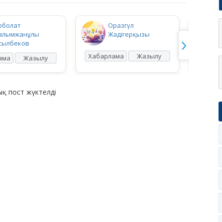
рболат
Оразгүл
алымжанұлы
Жәдігерқызы
сылбеков
Хабарлама
Жазылу
Хабар
ама
Жазылу
қ пост жүктелді