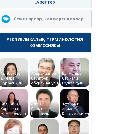
Суреттер
Семинарлар, конференциялар
РЕСПУБЛИКАЛЫҚ ТЕРМИНОЛОГИЯ
КОМИССИЯСЫ
Ақынбекова
Абдрахманов
Байменше
Динара
Сауытбек
Серікқали
Нұрғалиқызы
Абдрахманұлы
Ердіғалиұлы
Айдарбек
Әлісжан
Жұмағали
Қарлығаш
Сарқыт
Алмас
Жамалбекқызы
Қалымұлы
Қабдымәжитұлы