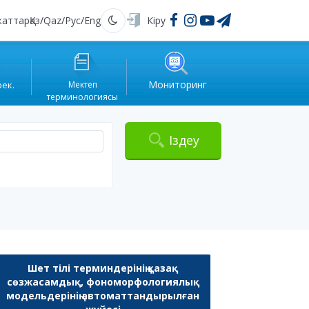
жаттар
Қаз
/
Qaz
/
Рус
/
Eng
Кіру
Қараңғы
Мониторинг
рек.
Мектеп
терминологиясы
Іздеу
Шет тілі терминдерінің қазақ
сөзжасамдық, фономорфологиялық
модельдерінің автоматтандырылған