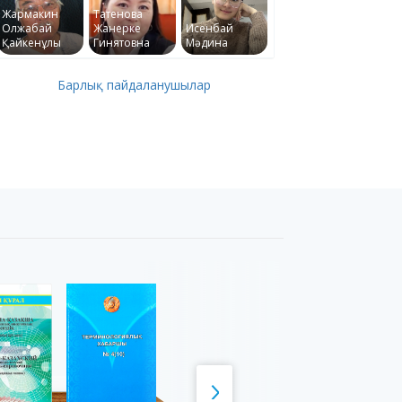
Жармакин
Татенова
Олжабай
Жанерке
Исенбай
Қайкенұлы
Гинятовна
Мәдина
Барлық пайдаланушылар