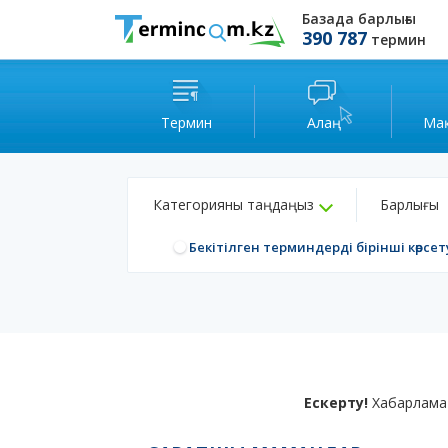
Базада барлығы
390 787
термин
Термин
Алаң
Ма
Категорияны таңдаңыз
Барлығы
Бекітілген терминдерді бірінші көрсет
Ескерту!
Хабарлама