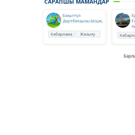
САРАПШЫ МАМАНДАР
Бақытгүл
Е
Дәуітбекқызы Ысқақ
Ғ
А
Хабарлама
Жазылу
Хабарл
Барлы