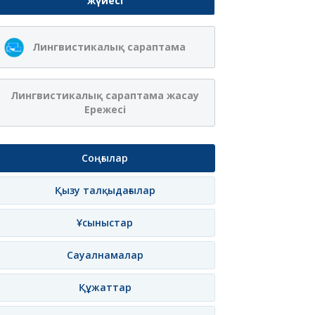
жүйесі
Ақжібек
Сая Ағанасқызы
Лингвистикалық сараптама
Нұрланқызы Ахмет
Итеғұлова
лама
Жазылу
Хабарлама
Жазылу
Хаб
Лингвистикалық сараптама жасау
Ережесі
Соңғылар
Қызу талқыдағылар
Ұсыныстар
Сауалнамалар
Құжаттар