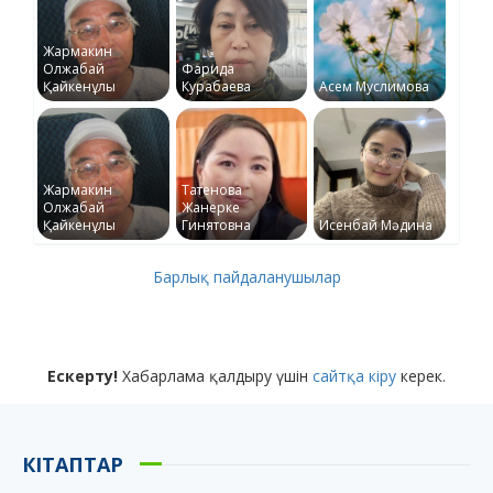
Жармакин
Олжабай
Фарида
Қайкенұлы
Курабаева
Асем Муслимова
Жармакин
Татенова
Олжабай
Жанерке
Қайкенұлы
Гинятовна
Исенбай Мәдина
Барлық пайдаланушылар
Ескерту!
Хабарлама қалдыру үшін
сайтқа кіру
керек.
КІТАПТАР