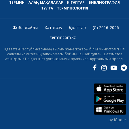
ТЕРМИН
АЛАҢ
МАҚАЛАЛАР
КІТАПТАР
БИБЛИОГРАФИЯ
ТҰЛҒА
ТЕРМИНОЛОГИЯ
Жоба жайлы
Хат жазу
Құжаттар
(C) 2016-2026
termincom.kz
Қазақстан Республикасының Ғылым және жоғары білім министрлігі Тіл
саясаты комитетінің тапсырмасы бойынша Шайсұлтан Шаяхметов
атындағы «Тіл-Қазына» ұлттық ғылыми-практикалық орталығы әзірледі.
by iCoder