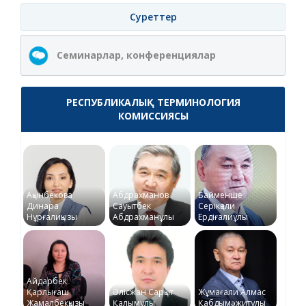
Суреттер
Семинарлар, конференциялар
РЕСПУБЛИКАЛЫҚ ТЕРМИНОЛОГИЯ
КОМИССИЯСЫ
Ақынбекова
Абдрахманов
Байменше
Динара
Сауытбек
Серікқали
Нұрғалиқызы
Абдрахманұлы
Ердіғалиұлы
Айдарбек
Қарлығаш
Әлісжан Сарқыт
Жұмағали Алмас
Жамалбекқызы
Қалымұлы
Қабдымәжитұлы