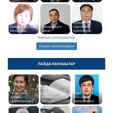
Құлманов
Бажықова Күлзада
Қамзабекұлы
Сәрсенбай
Бегалықызы
Дихан
Қуантайұлы
Барлық қатысушылар
Отырыс материалдары
ПАЙДАЛАНУШЫЛАР
Габдуллина
Амангелдиев
Динара
Shakenova
Норсултан
Салимгереевна
Meruyert
Джумабаевич