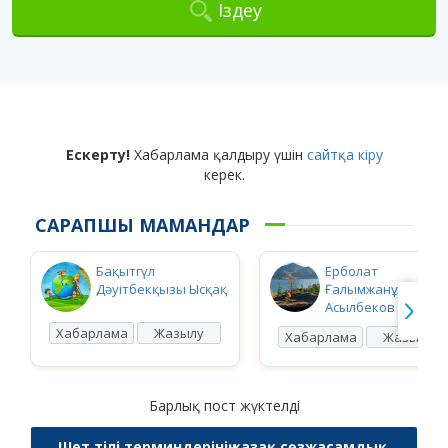
Іздеу
Ескерту!
Хабарлама қалдыру үшін
сайтқа кіру
керек.
САРАПШЫ МАМАНДАР
Бақытгүл
Ерболат
Дәуітбекқызы Ысқақ
Ғалымжанұлы
Асылбеков
Хабарлама
Жазылу
Хабарлама
Жазылу
Барлық пост жүктелді
Шет тілі терминдерінің қазақ сөзжасамдық,