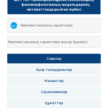
фономорфологиялық модельдерінің
автоматтандырылған жүйесі
Лингвистикалық сараптама
Лингвистикалық сараптама жасау Ережесі
Соңғылар
Қызу талқыдағылар
Ұсыныстар
Сауалнамалар
Құжаттар