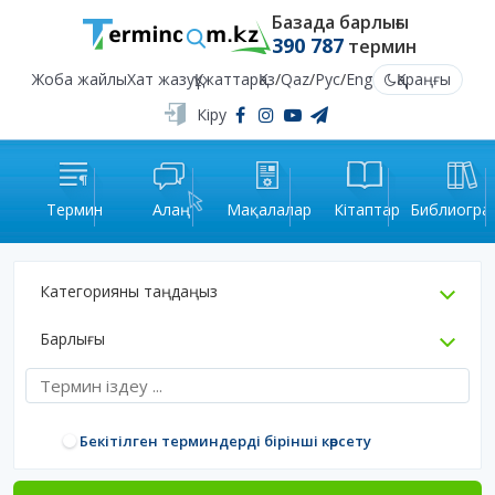
Базада барлығы
390 787
термин
Жоба жайлы
Хат жазу
Құжаттар
Қаз
/
Qaz
/
Рус
/
Eng
Қараңғы
Кіру
Термин
Алаң
Мақалалар
Кітаптар
Библиогра
Категорияны таңдаңыз
Барлығы
Бекітілген терминдерді бірінші көрсету