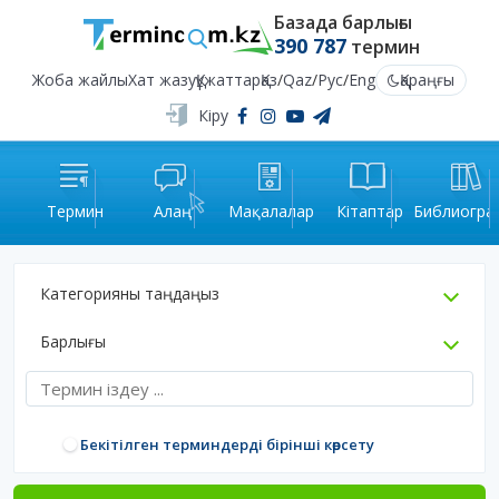
Базада барлығы
390 787
термин
Жоба жайлы
Хат жазу
Құжаттар
Қаз
/
Qaz
/
Рус
/
Eng
Қараңғы
Кіру
Термин
Алаң
Мақалалар
Кітаптар
Библиогра
Категорияны таңдаңыз
Барлығы
Бекітілген терминдерді бірінші көрсету