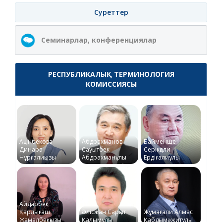
Суреттер
Семинарлар, конференциялар
РЕСПУБЛИКАЛЫҚ ТЕРМИНОЛОГИЯ
КОМИССИЯСЫ
Ақынбекова
Абдрахманов
Байменше
Динара
Сауытбек
Серікқали
Нұрғалиқызы
Абдрахманұлы
Ердіғалиұлы
Айдарбек
Қарлығаш
Әлісжан Сарқыт
Жұмағали Алмас
Жамалбекқызы
Қалымұлы
Қабдымәжитұлы