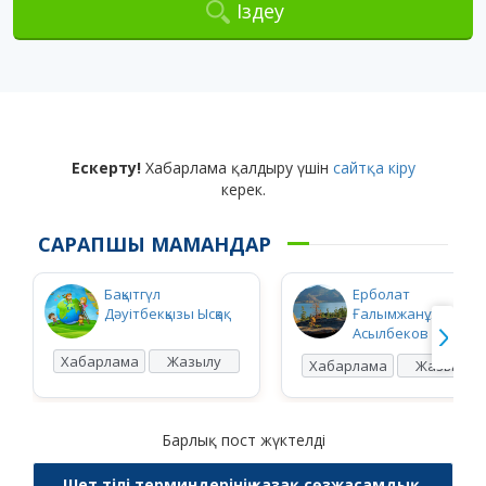
Іздеу
Ескерту!
Хабарлама қалдыру үшін
сайтқа кіру
керек.
САРАПШЫ МАМАНДАР
Бақытгүл
Ерболат
Дәуітбекқызы Ысқақ
Ғалымжанұлы
Асылбеков
Хабарлама
Жазылу
Хабарлама
Жазылу
Барлық пост жүктелді
Шет тілі терминдерінің қазақ сөзжасамдық,