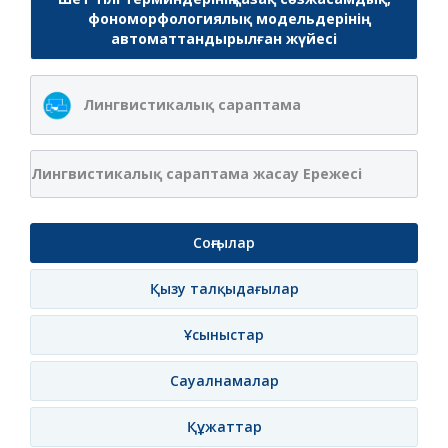
фономорфологиялық модельдерінің
автоматтандырылған жүйесі
Лингвистикалық сараптама
Лингвистикалық сараптама жасау Ережесі
Соңғылар
Қызу талқыдағылар
Ұсыныстар
Сауалнамалар
Құжаттар