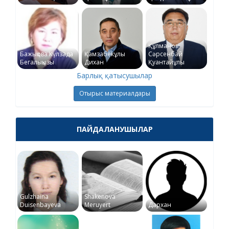
Құлманов
Бажықова Күлзада
Қамзабекұлы
Сәрсенбай
Бегалықызы
Дихан
Қуантайұлы
Барлық қатысушылар
Отырыс материалдары
ПАЙДАЛАНУШЫЛАР
Gulzhaina
Shakenova
Duisenbayeva
Meruyert
Дархан