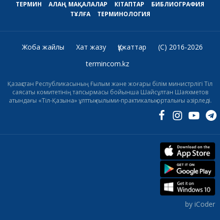
ТЕРМИН
АЛАҢ
МАҚАЛАЛАР
КІТАПТАР
БИБЛИОГРАФИЯ
ТҰЛҒА
ТЕРМИНОЛОГИЯ
Жоба жайлы
Хат жазу
Құжаттар
(C) 2016-2026
termincom.kz
Қазақстан Республикасының Ғылым және жоғары білім министрлігі Тіл
саясаты комитетінің тапсырмасы бойынша Шайсұлтан Шаяхметов
атындағы «Тіл-Қазына» ұлттық ғылыми-практикалық орталығы әзірледі.
by iCoder