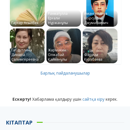
Рахматулла
Амангелдиев
Ерғали
Норсултан
Гаухар Асылбек
Нұржанұлы
Джумабаевич
Габдуллина
Жармакин
Динара
Олжабай
Фарида
Салимгереевна
Қайкенұлы
Курабаева
Барлық пайдаланушылар
Ескерту!
Хабарлама қалдыру үшін
сайтқа кіру
керек.
КІТАПТАР