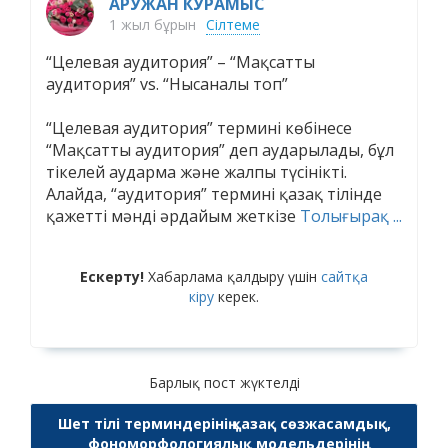
АРУЖАН КУРАМЫС
1 жыл бұрын
Сілтеме
“Целевая аудитория” – “Мақсатты
аудитория” vs. “Нысаналы топ”
“Целевая аудитория” термині көбінесе
“Мақсатты аудитория” деп аударылады, бұл
тікелей аударма және жалпы түсінікті.
Алайда, “аудитория” термині қазақ тілінде
қажетті мәнді әрдайым жеткізе
Толығырақ ...
Ескерту!
Хабарлама қалдыру үшін
сайтқа
кіру
керек.
Барлық пост жүктелді
Шет тілі терминдерінің қазақ сөзжасамдық,
фономорфологиялық модельдерінің