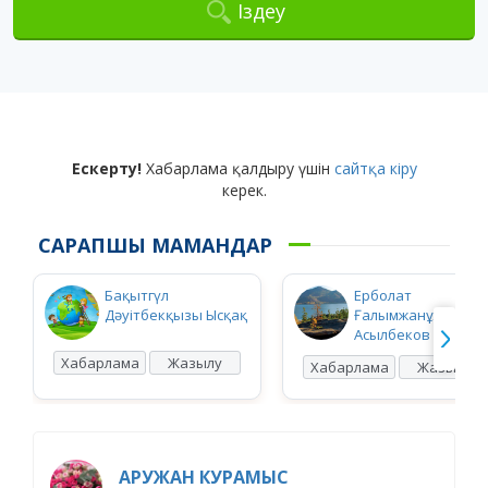
Іздеу
Ескерту!
Хабарлама қалдыру үшін
сайтқа кіру
керек.
САРАПШЫ МАМАНДАР
Бақытгүл
Ерболат
Дәуітбекқызы Ысқақ
Ғалымжанұлы
Асылбеков
Хабарлама
Жазылу
Хабарлама
Жазылу
АРУЖАН КУРАМЫС