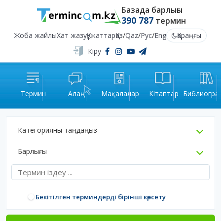
Базада барлығы
390 787
термин
Жоба жайлы
Хат жазу
Құжаттар
Қаз
/
Qaz
/
Рус
/
Eng
Қараңғы
Кіру
Термин
Алаң
Мақалалар
Кітаптар
Библиогра
Категорияны таңдаңыз
Барлығы
Бекітілген терминдерді бірінші көрсету