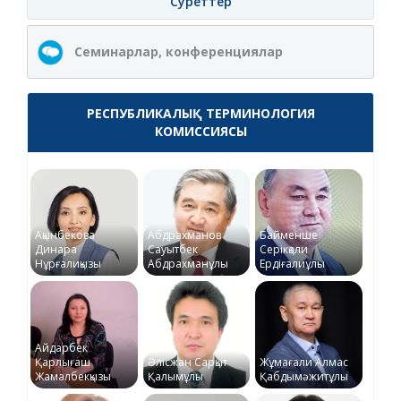
Суреттер
Семинарлар, конференциялар
РЕСПУБЛИКАЛЫҚ ТЕРМИНОЛОГИЯ
КОМИССИЯСЫ
Ақынбекова
Абдрахманов
Байменше
Динара
Сауытбек
Серікқали
Нұрғалиқызы
Абдрахманұлы
Ердіғалиұлы
Айдарбек
Қарлығаш
Әлісжан Сарқыт
Жұмағали Алмас
Жамалбекқызы
Қалымұлы
Қабдымәжитұлы