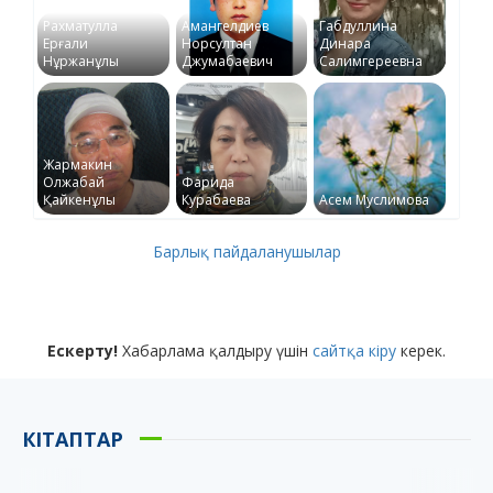
Рахматулла
Амангелдиев
Габдуллина
Ерғали
Норсултан
Динара
Нұржанұлы
Джумабаевич
Салимгереевна
Жармакин
Олжабай
Фарида
Қайкенұлы
Курабаева
Асем Муслимова
Барлық пайдаланушылар
Ескерту!
Хабарлама қалдыру үшін
сайтқа кіру
керек.
КІТАПТАР