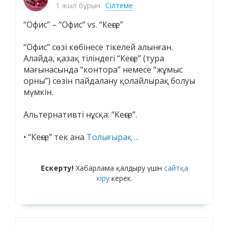
1 жыл бұрын
Сілтеме
“Офис” – “Офис” vs. “Кеңсе”
“Офис” сөзі көбінесе тікелей алынған.
Алайда, қазақ тіліндегі “Кеңсе” (тура
мағынасында “контора” немесе “жұмыс
орны”) сөзін пайдалану қолайлырақ болуы
мүмкін.
Альтернативті нұсқа: “Кеңсе”.
• “Кеңсе” тек ана
Толығырақ ...
Ескерту!
Хабарлама қалдыру үшін
сайтқа
кіру
керек.