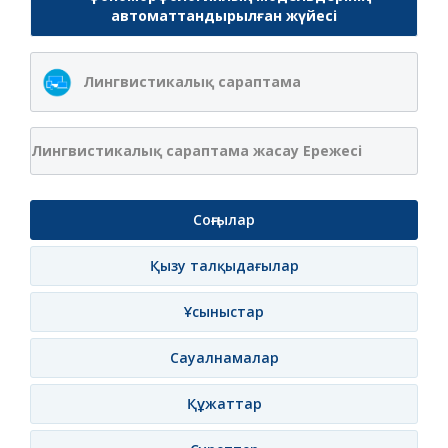
автоматтандырылған жүйесі
Лингвистикалық сараптама
Лингвистикалық сараптама жасау Ережесі
Соңғылар
Қызу талқыдағылар
Ұсыныстар
Сауалнамалар
Құжаттар