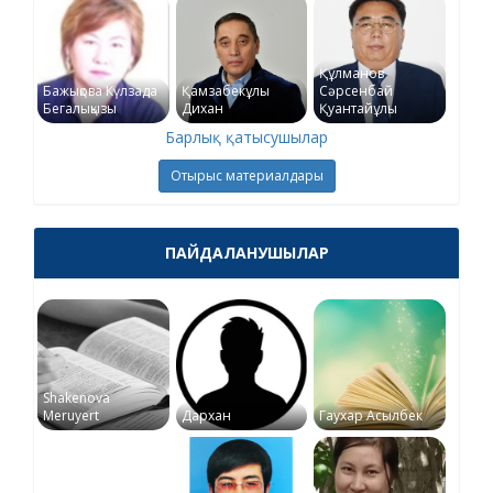
Құлманов
Бажықова Күлзада
Қамзабекұлы
Сәрсенбай
Бегалықызы
Дихан
Қуантайұлы
Барлық қатысушылар
Отырыс материалдары
ПАЙДАЛАНУШЫЛАР
Shakenova
Meruyert
Дархан
Гаухар Асылбек