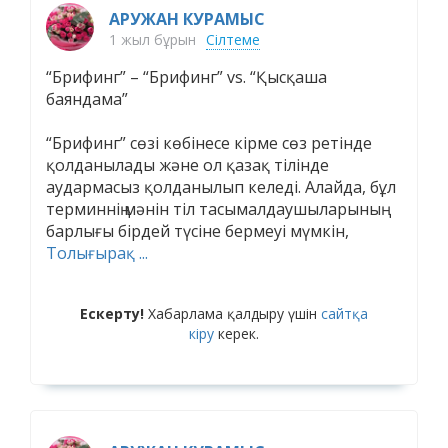
АРУЖАН КУРАМЫС
1 жыл бұрын
Сілтеме
“Брифинг” – “Брифинг” vs. “Қысқаша
баяндама”
“Брифинг” сөзі көбінесе кірме сөз ретінде
қолданылады және ол қазақ тілінде
аудармасыз қолданылып келеді. Алайда, бұл
терминнің мәнін тіл тасымалдаушыларының
барлығы бірдей түсіне бермеуі мүмкін,
Толығырақ ...
Ескерту!
Хабарлама қалдыру үшін
сайтқа
кіру
керек.