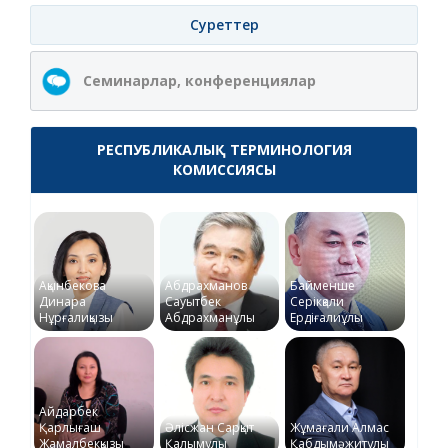
Суреттер
Семинарлар, конференциялар
РЕСПУБЛИКАЛЫҚ ТЕРМИНОЛОГИЯ
КОМИССИЯСЫ
Ақынбекова
Абдрахманов
Байменше
Динара
Сауытбек
Серікқали
Нұрғалиқызы
Абдрахманұлы
Ердіғалиұлы
Айдарбек
Қарлығаш
Әлісжан Сарқыт
Жұмағали Алмас
Жамалбекқызы
Қалымұлы
Қабдымәжитұлы