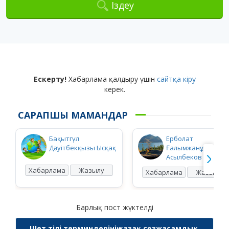
Іздеу
Ескерту!
Хабарлама қалдыру үшін
сайтқа кіру
керек.
САРАПШЫ МАМАНДАР
Бақытгүл
Ерболат
Дәуітбекқызы Ысқақ
Ғалымжанұлы
Асылбеков
Хабарлама
Жазылу
Хабарлама
Жазылу
Барлық пост жүктелді
Шет тілі терминдерінің қазақ сөзжасамдық,