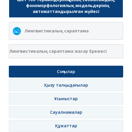
фономорфологиялық модельдерінің
автоматтандырылған жүйесі
Лингвистикалық сараптама
Лингвистикалық сараптама жасау Ережесі
Соңғылар
Қызу талқыдағылар
Ұсыныстар
Сауалнамалар
Құжаттар