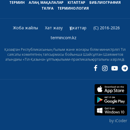
ТЕРМИН
АЛАҢ
МАҚАЛАЛАР
КІТАПТАР
БИБЛИОГРАФИЯ
ТҰЛҒА
ТЕРМИНОЛОГИЯ
Жоба жайлы
Хат жазу
Құжаттар
(C) 2016-2026
termincom.kz
Қазақстан Республикасының Ғылым және жоғары білім министрлігі Тіл
саясаты комитетінің тапсырмасы бойынша Шайсұлтан Шаяхметов
атындағы «Тіл-Қазына» ұлттық ғылыми-практикалық орталығы әзірледі.
by iCoder