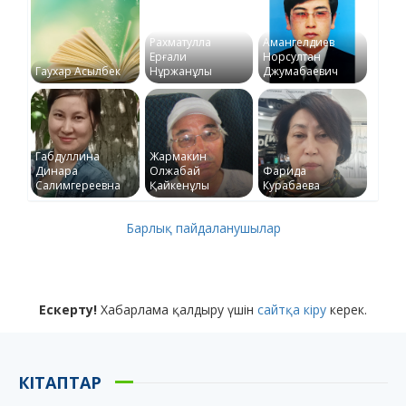
Рахматулла
Амангелдиев
Ерғали
Норсултан
Гаухар Асылбек
Нұржанұлы
Джумабаевич
Габдуллина
Жармакин
Динара
Олжабай
Фарида
Салимгереевна
Қайкенұлы
Курабаева
Барлық пайдаланушылар
Ескерту!
Хабарлама қалдыру үшін
сайтқа кіру
керек.
КІТАПТАР