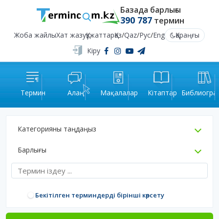
Базада барлығы
390 787
термин
Жоба жайлы
Хат жазу
Құжаттар
Қаз
/
Qaz
/
Рус
/
Eng
Қараңғы
Кіру
Термин
Алаң
Мақалалар
Кітаптар
Библиогра
Категорияны таңдаңыз
Барлығы
Бекітілген терминдерді бірінші көрсету