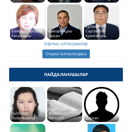
Құлманов
Бажықова Күлзада
Қамзабекұлы
Сәрсенбай
Бегалықызы
Дихан
Қуантайұлы
Барлық қатысушылар
Отырыс материалдары
ПАЙДАЛАНУШЫЛАР
Gulzhaina
Shakenova
Duisenbayeva
Meruyert
Дархан