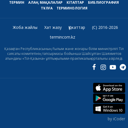
ТЕРМИН
АЛАҢ
МАҚАЛАЛАР
КІТАПТАР
БИБЛИОГРАФИЯ
ТҰЛҒА
ТЕРМИНОЛОГИЯ
Жоба жайлы
Хат жазу
Құжаттар
(C) 2016-2026
termincom.kz
Қазақстан Республикасының Ғылым және жоғары білім министрлігі Тіл
саясаты комитетінің тапсырмасы бойынша Шайсұлтан Шаяхметов
атындағы «Тіл-Қазына» ұлттық ғылыми-практикалық орталығы әзірледі.
by iCoder