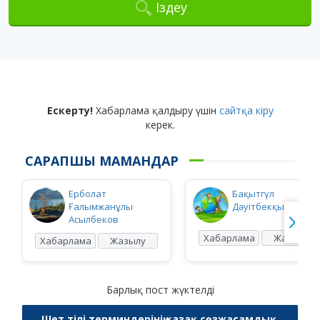
Іздеу
Ескерту!
Хабарлама қалдыру үшін
сайтқа кіру
керек.
САРАПШЫ МАМАНДАР
Ерболат
Бақытгүл
Ғалымжанұлы
Дәуітбекқызы Ысқ
Асылбеков
Хабарлама
Жазылу
Хабарлама
Жазылу
Барлық пост жүктелді
Шет тілі терминдерінің қазақ сөзжасамдық,