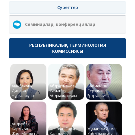
Суреттер
Семинарлар, конференциялар
РЕСПУБЛИКАЛЫҚ ТЕРМИНОЛОГИЯ
КОМИССИЯСЫ
Ақынбекова
Абдрахманов
Байменше
Динара
Сауытбек
Серікқали
Нұрғалиқызы
Абдрахманұлы
Ердіғалиұлы
Айдарбек
Қарлығаш
Әлісжан Сарқыт
Жұмағали Алмас
Жамалбекқызы
Қалымұлы
Қабдымәжитұлы