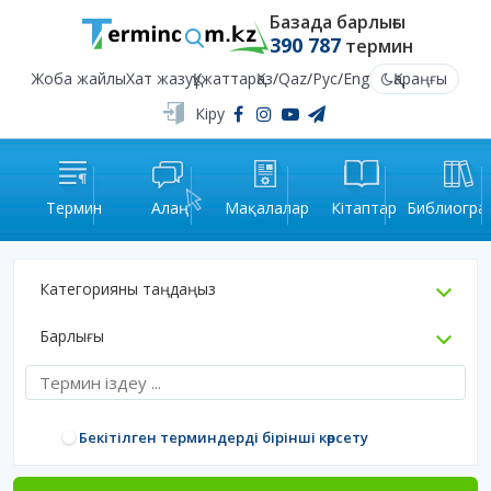
Базада барлығы
390 787
термин
Жоба жайлы
Хат жазу
Құжаттар
Қаз
/
Qaz
/
Рус
/
Eng
Қараңғы
Кіру
Термин
Алаң
Мақалалар
Кітаптар
Библиогра
Категорияны таңдаңыз
Барлығы
Бекітілген терминдерді бірінші көрсету