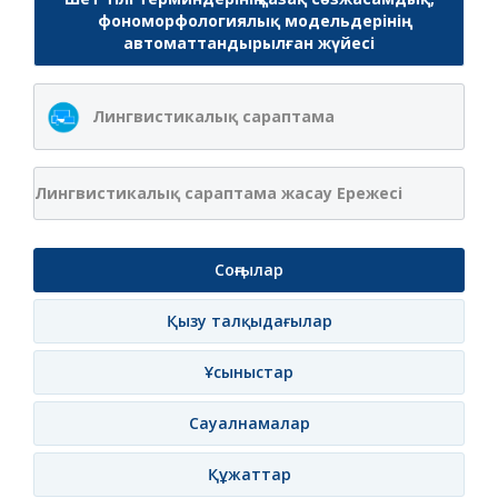
фономорфологиялық модельдерінің
автоматтандырылған жүйесі
Лингвистикалық сараптама
Лингвистикалық сараптама жасау Ережесі
Соңғылар
Қызу талқыдағылар
Ұсыныстар
Сауалнамалар
Құжаттар