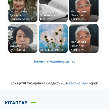
Габдуллина
Жармакин
Динара
Shakenova
Олжабай
Салимгереевна
Meruyert
Қайкенұлы
Жармакин
Фарида
Олжабай
Курабаева
Асем Муслимова
Қайкенұлы
Барлық пайдаланушылар
Ескерту!
Хабарлама қалдыру үшін
сайтқа кіру
керек.
КІТАПТАР