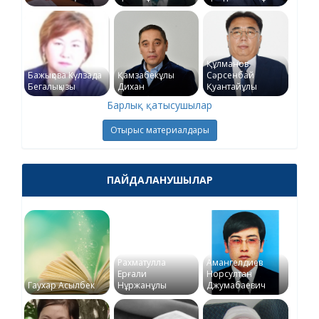
Құлманов
Бажықова Күлзада
Қамзабекұлы
Сәрсенбай
Бегалықызы
Дихан
Қуантайұлы
Барлық қатысушылар
Отырыс материалдары
ПАЙДАЛАНУШЫЛАР
Рахматулла
Амангелдиев
Ерғали
Норсултан
Гаухар Асылбек
Нұржанұлы
Джумабаевич