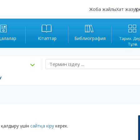
Жоба жайлы
Хат жазу
Құ
қалалар
Кітаптар
Библиография
Тарих. Де
Тұлға.
у
 қалдыру үшін
сайтқа кіру
керек.