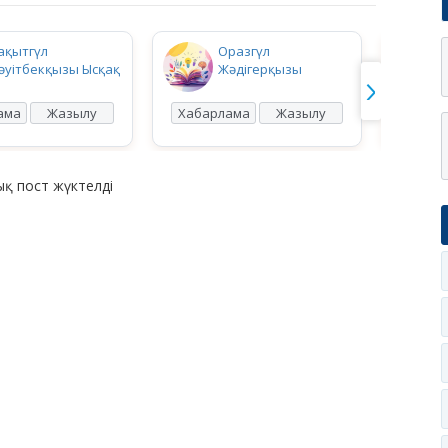
ақытгүл
Оразгүл
әуітбекқызы Ысқақ
Жәдігерқызы
ама
Жазылу
Хабарлама
Жазылу
Хабар
қ пост жүктелді