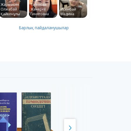
Жармакин
Татенова
Олжабай
Жанерке
Исенбай
Қайкенұлы
Гинятовна
Мәдина
Барлық пайдаланушылар