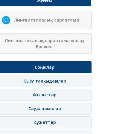
жүйесі
Ақжібек
Сая Ағанасқызы
Лингвистикалық сараптама
Нұрланқызы Ахмет
Итеғұлова
лама
Жазылу
Хабарлама
Жазылу
Хаб
Лингвистикалық сараптама жасау
Ережесі
Соңғылар
Қызу талқыдағылар
Ұсыныстар
Сауалнамалар
Құжаттар