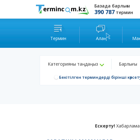
Базада барлығы
390 787
термин
Термин
Алаң
Ма
Категорияны таңдаңыз
Барлығы
Бекітілген терминдерді бірінші көрсет
Ескерту!
Хабарлама