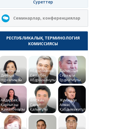
Суреттер
Семинарлар, конференциялар
РЕСПУБЛИКАЛЫҚ ТЕРМИНОЛОГИЯ
КОМИССИЯСЫ
Ақынбекова
Абдрахманов
Байменше
Динара
Сауытбек
Серікқали
Нұрғалиқызы
Абдрахманұлы
Ердіғалиұлы
Айдарбек
Әлісжан
Жұмағали
Қарлығаш
Сарқыт
Алмас
Жамалбекқызы
Қалымұлы
Қабдымәжитұлы