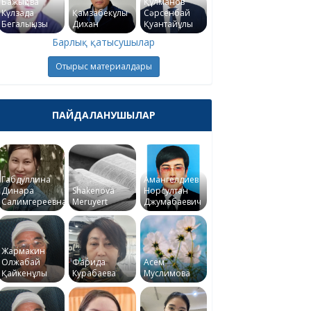
Бажықова
Құлманов
Күлзада
Қамзабекұлы
Сәрсенбай
Бегалықызы
Дихан
Қуантайұлы
Барлық қатысушылар
Отырыс материалдары
ПАЙДАЛАНУШЫЛАР
Габдуллина
Амангелдиев
Динара
Shakenova
Норсултан
Салимгереевна
Meruyert
Джумабаевич
Жармакин
Олжабай
Фарида
Асем
Қайкенұлы
Курабаева
Муслимова