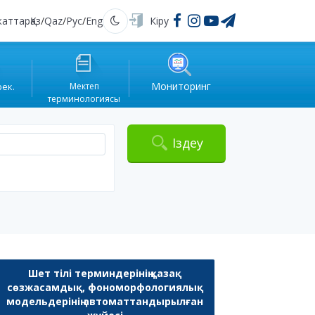
жаттар
Қаз
/
Qaz
/
Рус
/
Eng
Кіру
Қараңғы
Мониторинг
рек.
Мектеп
терминологиясы
Іздеу
Шет тілі терминдерінің қазақ
сөзжасамдық, фономорфологиялық
модельдерінің автоматтандырылған