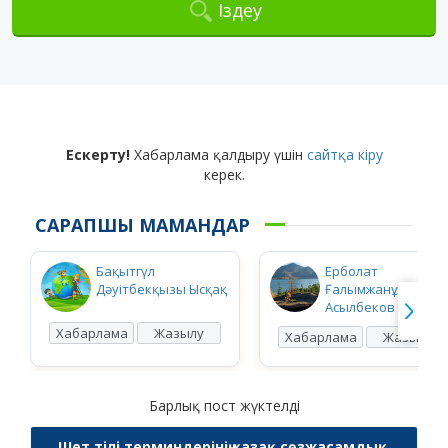
Іздеу
Ескерту!
Хабарлама қалдыру үшін
сайтқа кіру
керек.
САРАПШЫ МАМАНДАР
Бақытгүл
Ерболат
Дәуітбекқызы Ысқақ
Ғалымжанұлы
Асылбеков
Хабарлама
Жазылу
Хабарлама
Жазылу
Барлық пост жүктелді
Шет тілі терминдерінің қазақ сөзжасамдық,