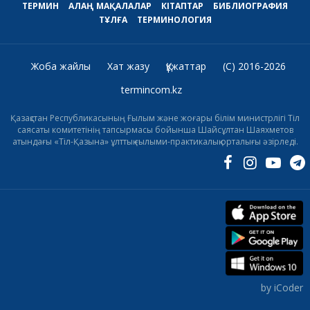
ТЕРМИН
АЛАҢ
МАҚАЛАЛАР
КІТАПТАР
БИБЛИОГРАФИЯ
ТҰЛҒА
ТЕРМИНОЛОГИЯ
Жоба жайлы
Хат жазу
Құжаттар
(C) 2016-2026
termincom.kz
Қазақстан Республикасының Ғылым және жоғары білім министрлігі Тіл
саясаты комитетінің тапсырмасы бойынша Шайсұлтан Шаяхметов
атындағы «Тіл-Қазына» ұлттық ғылыми-практикалық орталығы әзірледі.
by iCoder