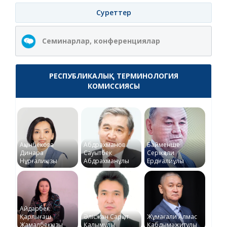
Суреттер
Семинарлар, конференциялар
РЕСПУБЛИКАЛЫҚ ТЕРМИНОЛОГИЯ
КОМИССИЯСЫ
Ақынбекова
Абдрахманов
Байменше
Динара
Сауытбек
Серікқали
Нұрғалиқызы
Абдрахманұлы
Ердіғалиұлы
Айдарбек
Қарлығаш
Әлісжан Сарқыт
Жұмағали Алмас
Жамалбекқызы
Қалымұлы
Қабдымәжитұлы