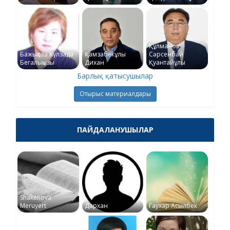
Құлманов
Бажықова Күлзада
Қамзабекұлы
Сәрсенбай
Бегалықызы
Дихан
Қуантайұлы
Барлық қатысушылар
Отырыс материалдары
ПАЙДАЛАНУШЫЛАР
Shakenova
Meruyert
Дархан
Гаухар Асылбек