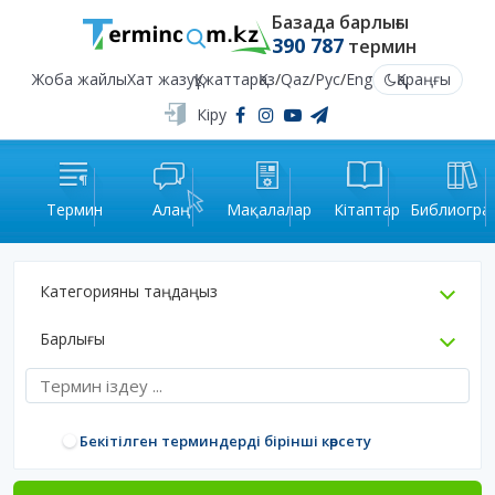
Базада барлығы
390 787
термин
Жоба жайлы
Хат жазу
Құжаттар
Қаз
/
Qaz
/
Рус
/
Eng
Қараңғы
Кіру
Термин
Алаң
Мақалалар
Кітаптар
Библиогра
Категорияны таңдаңыз
Барлығы
Бекітілген терминдерді бірінші көрсету