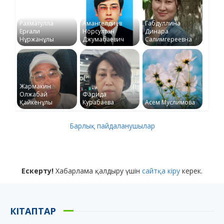
Рахматулла
Амангелдиев
Габдуллина
Ерғали
Норсултан
Динара
Нұржанұлы
Джумабаевич
Салимгереевна
Жармакин
Олжабай
Фарида
Қайкенұлы
Курабаева
Асем Муслимова
Барлық пайдаланушылар
Ескерту!
Хабарлама қалдыру үшін
сайтқа кіру
керек.
КІТАПТАР