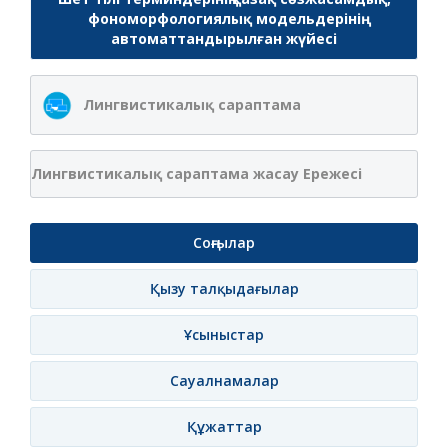
фономорфологиялық модельдерінің
автоматтандырылған жүйесі
Лингвистикалық сараптама
Лингвистикалық сараптама жасау Ережесі
Соңғылар
Қызу талқыдағылар
Ұсыныстар
Сауалнамалар
Құжаттар