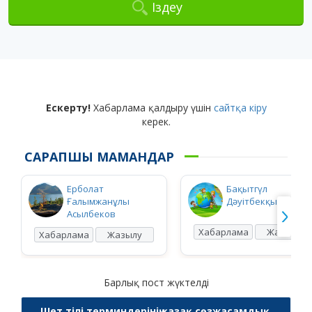
Іздеу
Ескерту!
Хабарлама қалдыру үшін
сайтқа кіру
керек.
САРАПШЫ МАМАНДАР
Ерболат
Бақытгүл
Ғалымжанұлы
Дәуітбекқызы Ысқ
Асылбеков
Хабарлама
Жазылу
Хабарлама
Жазылу
Барлық пост жүктелді
Шет тілі терминдерінің қазақ сөзжасамдық,