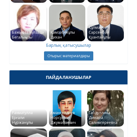
Құлманов
Бажықова Күлзада
Қамзабекұлы
Сәрсенбай
Бегалықызы
Дихан
Қуантайұлы
Барлық қатысушылар
Отырыс материалдары
ПАЙДАЛАНУШЫЛАР
Рахматулла
Амангелдиев
Габдуллина
Ерғали
Норсултан
Динара
Нұржанұлы
Джумабаевич
Салимгереевна