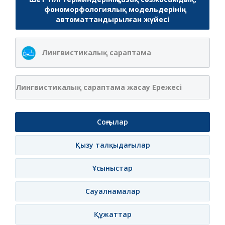
фономорфологиялық модельдерінің
автоматтандырылған жүйесі
Лингвистикалық сараптама
Лингвистикалық сараптама жасау Ережесі
Соңғылар
Қызу талқыдағылар
Ұсыныстар
Сауалнамалар
Құжаттар