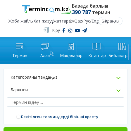
Базада барлығы
390 787
термин
Жоба жайлы
Хат жазу
Құжаттар
Қаз
/
Qaz
/
Рус
/
Eng
Қараңғы
Кіру
Термин
Алаң
Мақалалар
Кітаптар
Библиогра
Категорияны таңдаңыз
Барлығы
Бекітілген терминдерді бірінші көрсету