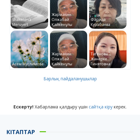
Жармакин
Shakenova
Олжабай
Фарида
Meruyert
Қайкенұлы
Курабаева
Жармакин
Татенова
Олжабай
Жанерке
Асем Муслимова
Қайкенұлы
Гинятовна
Барлық пайдаланушылар
Ескерту!
Хабарлама қалдыру үшін
сайтқа кіру
керек.
КІТАПТАР