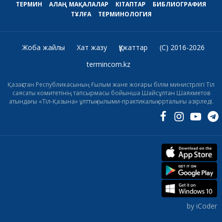
ТЕРМИН
АЛАҢ
МАҚАЛАЛАР
КІТАПТАР
БИБЛИОГРАФИЯ
ТҰЛҒА
ТЕРМИНОЛОГИЯ
Жоба жайлы
Хат жазу
Құжаттар
(C) 2016-2026
termincom.kz
Қазақстан Республикасының Ғылым және жоғары білім министрлігі Тіл
саясаты комитетінің тапсырмасы бойынша Шайсұлтан Шаяхметов
атындағы «Тіл-Қазына» ұлттық ғылыми-практикалық орталығы әзірледі.
by iCoder