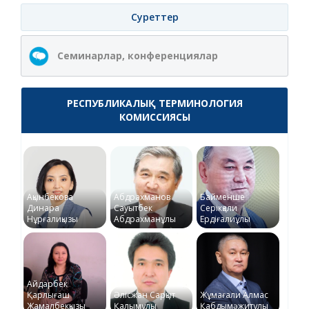
Суреттер
Семинарлар, конференциялар
РЕСПУБЛИКАЛЫҚ ТЕРМИНОЛОГИЯ
КОМИССИЯСЫ
Ақынбекова
Абдрахманов
Байменше
Динара
Сауытбек
Серікқали
Нұрғалиқызы
Абдрахманұлы
Ердіғалиұлы
Айдарбек
Қарлығаш
Әлісжан Сарқыт
Жұмағали Алмас
Жамалбекқызы
Қалымұлы
Қабдымәжитұлы